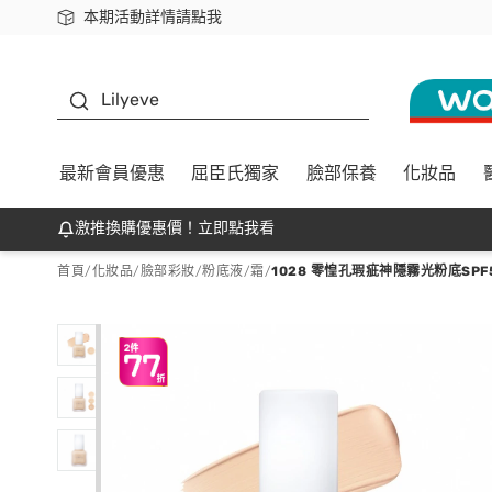
本期活動詳情請點我
下載app最高回饋$350
K beauty
Lilyeve
最新會員優惠
屈臣氏獨家
臉部保養
化妝品
激推換購優惠價！立即點我看
首頁
/
化妝品
/
臉部彩妝
/
粉底液/霜
/
1028 零惶孔瑕疵神隱霧光粉底SPF5