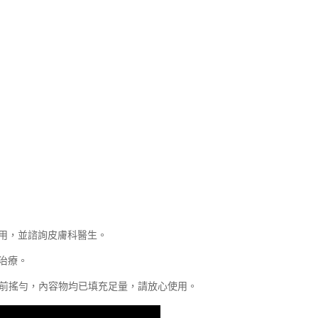
使用，並諮詢皮膚科醫生。
治療。
用前搖勻，內容物均已填充足量，請放心使用。