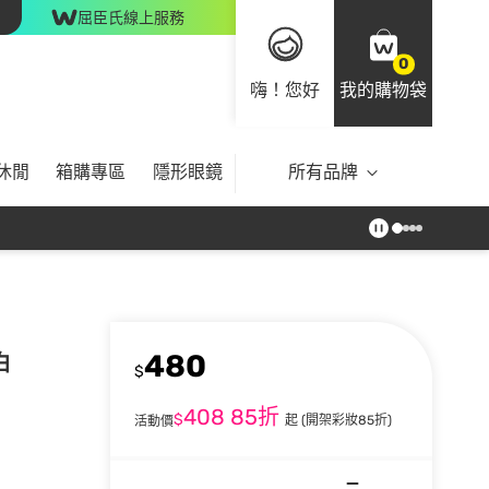
屈臣氏線上服務
0
嗨！您好
我的購物袋
休閒
箱購專區
隱形眼鏡
所有品牌
480
白
$
408
85折
$
起
(開架彩妝85折)
活動價