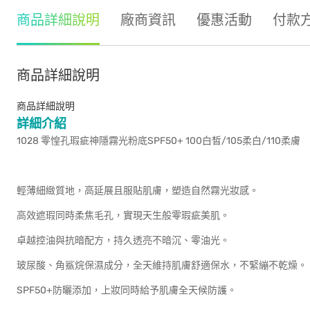
商品詳細說明
廠商資訊
優惠活動
付款
商品詳細說明
商品詳細說明
詳細介紹
1028 零惶孔瑕疵神隱霧光粉底SPF50+ 100白皙/105柔白/110柔膚
輕薄細緻質地，高延展且服貼肌膚，塑造自然霧光妝感。
高效遮瑕同時柔焦毛孔，實現天生般零瑕疵美肌。
卓越控油與抗暗配方，持久透亮不暗沉、零油光。
玻尿酸、角鯊烷保濕成分，全天維持肌膚舒適保水，不緊繃不乾燥。
SPF50+防曬添加，上妝同時給予肌膚全天候防護。