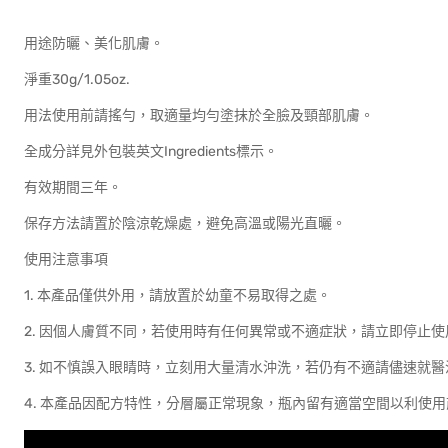
用途防曬、美化肌膚。
淨重30g/1.05oz.
用法使用前請搖勻，取適量均勻塗抹於全臉及頸部肌膚。
全成分詳見外包裝英文Ingredients標示。
有效期間三年。
保存方法請置於陰涼乾燥處，避免高溫或陽光直曬。
使用注意事項
1. 本產品僅供外用，請放置於幼童不易取得之處。
2. 因個人膚質不同，若使用時有任何異常或不適症狀，請立即停止
3. 如不慎誤入眼睛時，立刻用大量清水沖洗，若仍有不適請儘速就醫
4. 本產品因配方特性，分層屬正常現象，瓶內留有適當空間以利使