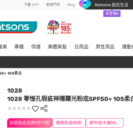
Watsons 屈氏生活
下載 APP
查詢門市
Blog
新登場!!
醫美
專櫃
保健
美體美髮
日用品
男性用品
運動
0+ 105柔白
1028
1028 零惶孔瑕疵神隱霧光粉底SPF50+ 105柔
彩妝指定品牌2件77折
開架彩妝85折
刷中信卡滿$888送3萬點