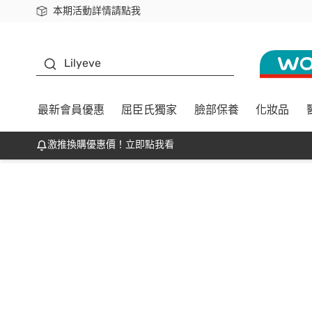
本期活動詳情請點我
下載app最高回饋$350
K beauty
Lilyeve
最新會員優惠
屈臣氏獨家
臉部保養
化妝品
激推換購優惠價！立即點我看