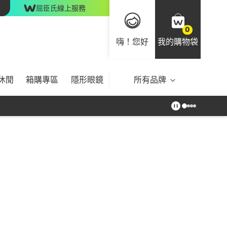
屈臣氏線上服務
0
嗨！您好
我的購物袋
休閒
箱購專區
隱形眼鏡
所有品牌