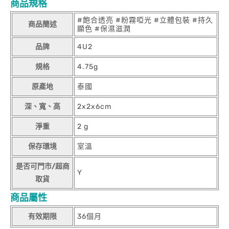
商品規格
#飽合透亮 #粉霧啞光 #立體包裝 #持久
商品簡述
顯色 #保濕滋潤
品牌
4U2
規格
4.75g
原產地
泰國
深、寬、高
2x2x6cm
淨重
2 g
保存環境
室溫
是否可門市/超商
Y
取貨
商品屬性
有效期限
36個月