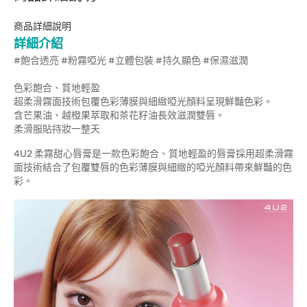
商品詳細說明
詳細介紹
#飽合透亮 #粉霧啞光 #立體包裝 #持久顯色 #保濕滋潤
色彩飽合、質地輕盈
超柔滑霧面技術包覆色彩薄膜與細緻啞光顏料呈現鮮豔色彩。
含芒果油、越橙果萃取和茶花籽油長效滋潤雙唇。
柔滑服貼持妝一整天
4U2 柔霧甜心唇膏是一款色彩飽合、質地輕盈的唇膏採用超柔滑霧
面技術結合了包覆雙唇的色彩薄膜與細緻的啞光顏料帶來鮮豔的色
彩。