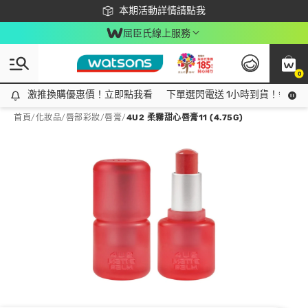
下載app最高回饋$350
本期活動詳情請點我
屈臣氏線上服務
0
激推換購優惠價！立即點我看
激推換購優惠價！立即點我看
下單選閃電送 1小時到貨！領神券
首頁
/
化妝品
/
唇部彩妝
/
唇膏
/
4U2 柔霧甜心唇膏11 (4.75G)