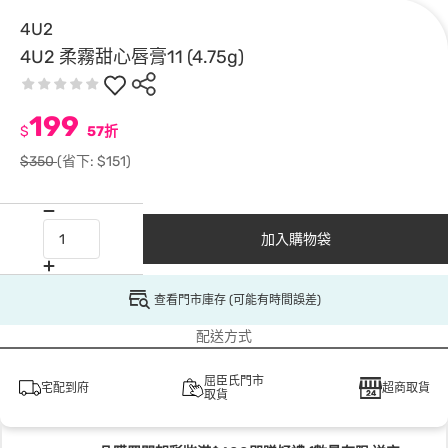
4U2
4U2 柔霧甜心唇膏11 (4.75g)
199
$
57折
$350
(省下: $151)
加入購物袋
查看門市庫存 (可能有時間誤差)
配送方式
屈臣氏門市
宅配到府
超商取貨
取貨