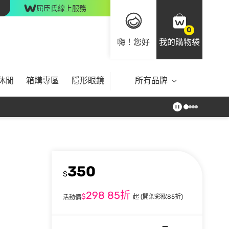
屈臣氏線上服務
0
嗨！您好
我的購物袋
休閒
箱購專區
隱形眼鏡
所有品牌
350
$
298
85折
$
起
(開架彩妝85折)
活動價