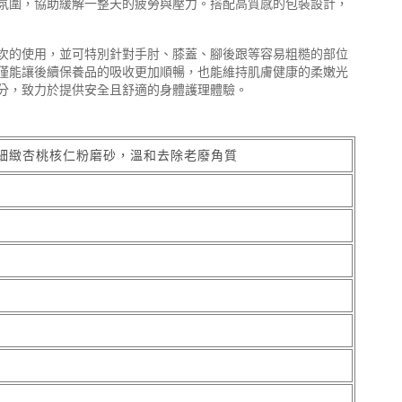
氛圍，協助緩解一整天的疲勞與壓力。搭配高質感的包裝設計，
次的使用，並可特別針對手肘、膝蓋、腳後跟等容易粗糙的部位
僅能讓後續保養品的吸收更加順暢，也能維持肌膚健康的柔嫩光
分，致力於提供安全且舒適的身體護理體驗。
細緻杏桃核仁粉磨砂，溫和去除老廢角質