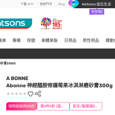
Watsons 屈氏生活
下載 APP
查詢門市
Blog
新登場!!
醫美
專櫃
保健
美體美髮
日用品
男性用品
運動
砂膏300G
A BONNE
Abonne 神經醯胺修護莓果冰淇淋磨砂膏300g
限時結帳再88折
第2件5折 (請任選2件商品)
民生/髮類滿$388送舒潔冰巾