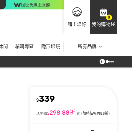
屈臣氏線上服務
0
嗨！您好
我的購物袋
休閒
箱購專區
隱形眼鏡
所有品牌
339
$
298
88折
$
起
(限時結帳再88折)
活動價