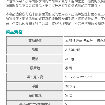
上輕鬆推勻。按摩時散發出的香甜莓果氣息，能夠營造出愉悅的感官
讓這款產品不只是保養品，更是提升居家生活儀式感的精美選擇。
本產品適合所有追求肌膚柔滑觸感的使用者。建議每週進行兩次至三
加強按摩，透過溫和的護理讓肌膚重現滑順手感。長期規律使用，不
采。這款磨砂膏完全符合台灣化妝品管理規範，不含任何醫療藥物成
商品規格
商品簡述
添加神經醯胺成分，搭配
品牌
A BONNE
規格
300g
原產地
泰國
深、寬、高
5.5x9.5x22.5cm
淨重
300 g
保存環境
室溫
是否可門市/超商取貨
Y