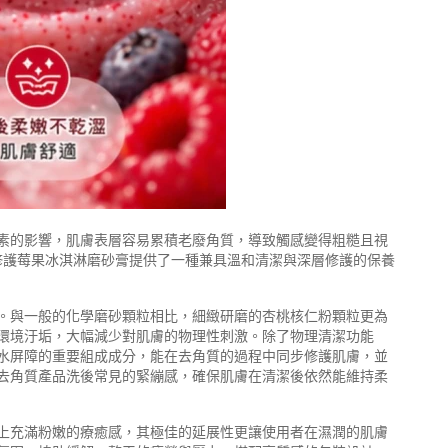
素的影響，肌膚表層容易累積老廢角質，導致觸感變得粗糙且視
胺修護莓果冰淇淋磨砂膏提供了一種兼具溫和清潔與深層修護的保養
。與一般的化學磨砂顆粒相比，細緻研磨的杏桃核仁粉顆粒更為
環境汙垢，大幅減少對肌膚的物理性刺激。除了物理清潔功能
水屏障的重要組成成分，能在去角質的過程中同步修護肌膚，並
去角質產品洗後常見的緊繃感，確保肌膚在清潔後依然能維持柔
上充滿粉嫩的療癒感，其極佳的延展性更讓使用者在濕潤的肌膚