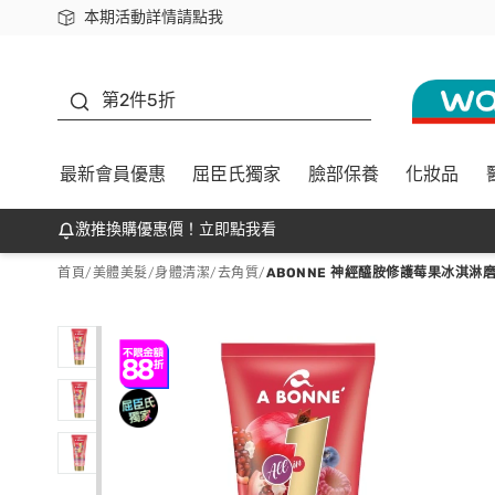
本期活動詳情請點我
下載app最高回饋$350
善存
第2件5折
最新會員優惠
屈臣氏獨家
臉部保養
化妝品
激推換購優惠價！立即點我看
首頁
/
美體美髮
/
身體清潔
/
去角質
/
ABONNE 神經醯胺修護莓果冰淇淋磨