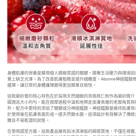
身體肌膚的保養是展現個人精緻質感的關鍵。隨著生活壓力與環境因
覺上缺乏光澤。為了改善肌膚粗糙並提升細嫩度，Abonne神經醯
選擇，讓日常的身體護理變得更加簡單且愉悅。
這款磨砂膏的核心特色在於採用天然細緻的杏桃核仁粉作為磨砂媒介
圓潤且大小均勻，能在按摩過程中溫和地帶走皮膚表層的老廢角質與
外，配方中更特別添加了關鍵成分神經醯胺。神經醯胺是維持肌膚保
於使用後在肌膚表面形成一道天然鎖水膜。這項設計有效解決了傳統
嫩且不易乾澀的狀態。
在使用感受方面，這款產品擁有如冰淇淋般的綿密質地，不僅在視覺