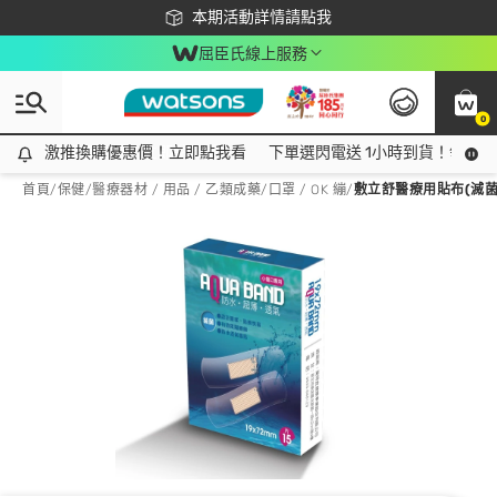
下載app最高回饋$350
本期活動詳情請點我
屈臣氏線上服務
0
激推換購優惠價！立即點我看
激推換購優惠價！立即點我看
下單選閃電送 1小時到貨！領神券
首頁
/
保健
/
醫療器材 / 用品 / 乙類成藥
/
口罩 / OK 繃
/
敷立舒醫療用貼布(滅菌