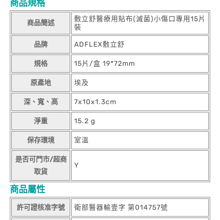
商品規格
敷立舒醫療用貼布(滅菌)小傷口專用15片
商品簡述
裝
品牌
ADFLEX敷立舒
規格
15片/盒 19*72mm
原產地
埃及
深、寬、高
7x10x1.3cm
淨重
15.2 g
保存環境
室溫
是否可門市/超商
Y
取貨
商品屬性
許可證核准字號
衛部醫器輸壹字 第014757號