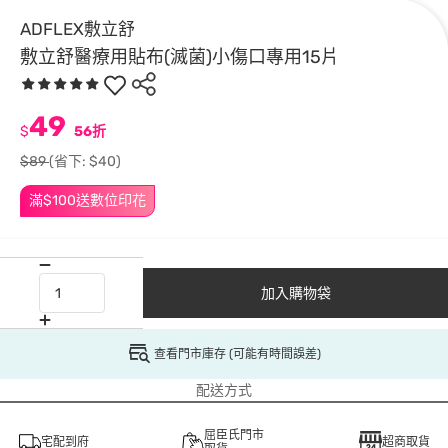
ADFLEX敷立舒
敷立舒醫療用貼布(滅菌)小傷口專用15片
49
$
56折
$89
(省下: $40)
滿$100送數位印花
加入購物袋
查看門市庫存 (可能有時間誤差)
配送方式
屈臣氏門市
宅配到府
超商取貨