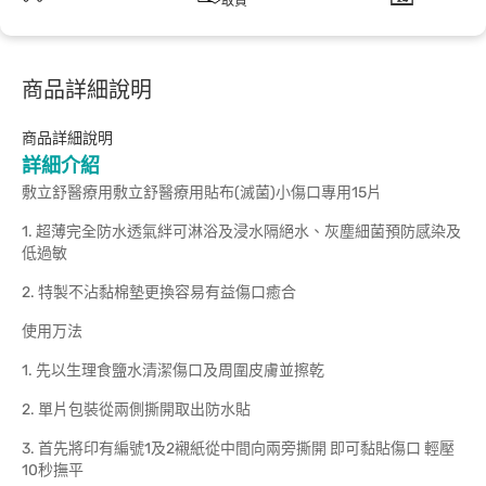
取貨
商品詳細說明
商品詳細說明
詳細介紹
敷立舒醫療用敷立舒醫療用貼布(滅菌)小傷口專用15片
1. 超薄完全防水透氣絆可淋浴及浸水隔絕水、灰塵細菌預防感染及
低過敏
2. 特製不沾黏棉墊更換容易有益傷口癒合
使用万法
1. 先以生理食鹽水清潔傷口及周圍皮膚並擦乾
2. 單片包裝從兩側撕開取出防水貼
3. 首先將印有編號1及2襯紙從中間向兩旁撕開 即可黏貼傷口 輕壓
10秒撫平