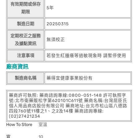
有效期間或保存
5年
期限
製造日期
20250315
定期校正之服務
無須校正
及據點資訊
注意事項
若發生紅腫癢等過敏現象時 請暫停使用
廠商資訊
製造商名稱
藥得宜健康事業股份有
藥商許可執照: 藥商諮詢專線:0800-051-148 許可執照字
號:北市衛藥販松字第620101C611號 藥商名稱:台灣屈臣氏
個人用品商店股份有限公司 藥商地址:台北市松山區八德路
四段760號11樓之1、之2及14樓 藥商諮詢專線:
(02)27421234
How To Store
室溫
寬
10