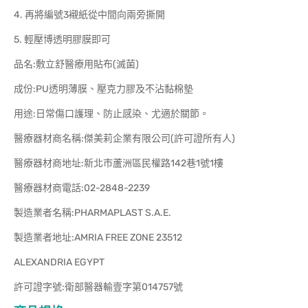
4. 再將編號3襯紙從中間向兩旁撕開
5. 輕壓博透明膠膜即可
品名:敷立舒醫療用貼布(滅菌)
成份:PU透明薄膜、壓克力膠及不沾黏棉墊
用途:日常傷口護理、防止感染、尤適於關節。
醫療器材商名稱:傑美莉企業有限公司(許可證所有人)
醫療器材商地址:新北市蘆洲區民權路142巷1號1樓
醫療器材商電話:02-2848-2239
製造業者名稱:PHARMAPLAST S.A.E.
製造業者地址:AMRIA FREE ZONE 23512
ALEXANDRIA EGYPT
許可證字號:衛部醫器輸壹字第014757號