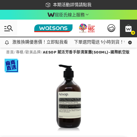
下載app最高回饋$350
本期活動詳情請點我
屈臣氏線上服務
0
激推換購優惠價！立即點我看
激推換購優惠價！立即點我看
下單選閃電送 1小時到貨！領神券
首頁
/
專櫃
/
歐美品牌
/
AESOP 賦活芳香手部清潔露(500ML)-國際航空版