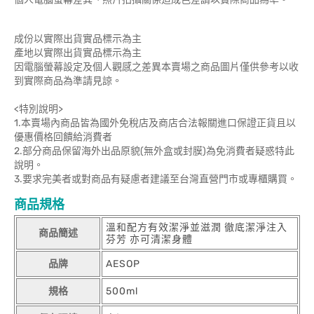
成份以實際出貨實品標示為主
產地以實際出貨實品標示為主
因電腦螢幕設定及個人觀感之差異本賣場之商品圖片僅供參考以收
到實際商品為準請見諒。
<特別說明>
1.本賣場內商品皆為國外免稅店及商店合法報關進口保證正貨且以
優惠價格回饋給消費者
2.部分商品保留海外出品原貌(無外盒或封膜)為免消費者疑惑特此
說明。
3.要求完美者或對商品有疑慮者建議至台灣直營門市或專櫃購買。
商品規格
溫和配方有效潔淨並滋潤 徹底潔淨注入
商品簡述
芬芳 亦可清潔身體
品牌
AESOP
規格
500ml