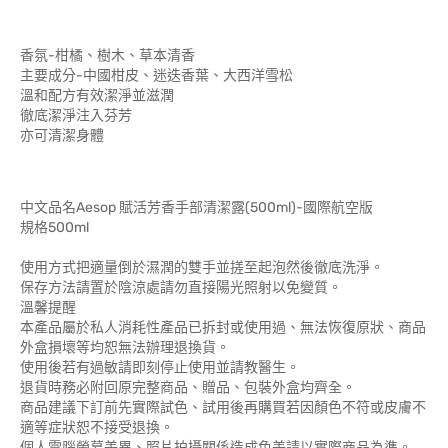
香氛-柑橘、樹木、草本清香
主要成分-中國柑皮、迷迭香葉、大西洋雪松
溫和配方有效潔淨並滋潤
徹底潔淨注入芬芳
亦可清潔身體
中文品名Aesop 賦活芳香手部清潔露(500ml)-國際航空版
規格500ml
使用方式把適量倒於濕潤的雙手並搓至起泡然後徹底洗淨。
保存方法請置於陰涼處請勿直接陽光照射以免變質。
溫馨提醒
本產品屬於私人消耗性產品已拆封或使用過、無法恢復原狀、商品
外盒損壞等均恕無法辦理退換貨。
使用後若有過敏請即刻停止使用並請教醫生。
退貨時務必附回原完整商品、贈品、包裝外盒均齊全。
商品建議下訂前先實際試色、試用後再購買若因顏色不符或皮膚不
適等症狀恕不接受退換。
個人電腦螢幕差異、照片拍攝關係造成色差請以實際商品為準。