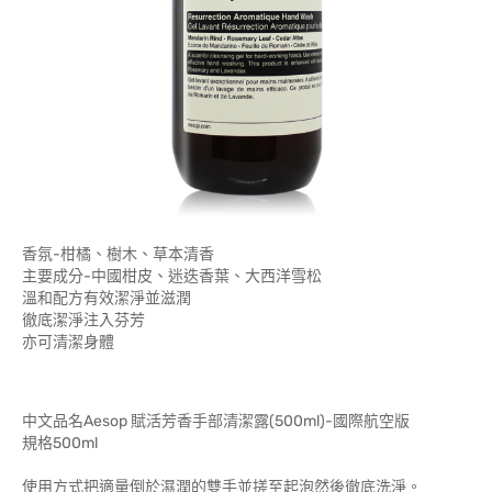
香氛-柑橘、樹木、草本清香
主要成分-中國柑皮、迷迭香葉、大西洋雪松
溫和配方有效潔淨並滋潤
徹底潔淨注入芬芳
亦可清潔身體
中文品名Aesop 賦活芳香手部清潔露(500ml)-國際航空版
規格500ml
使用方式把適量倒於濕潤的雙手並搓至起泡然後徹底洗淨。