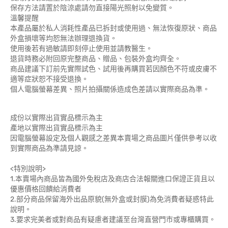
保存方法請置於陰涼處請勿直接陽光照射以免變質。
溫馨提醒
本產品屬於私人消耗性產品已拆封或使用過、無法恢復原狀、商品
外盒損壞等均恕無法辦理退換貨。
使用後若有過敏請即刻停止使用並請教醫生。
退貨時務必附回原完整商品、贈品、包裝外盒均齊全。
商品建議下訂前先實際試色、試用後再購買若因顏色不符或皮膚不
適等症狀恕不接受退換。
個人電腦螢幕差異、照片拍攝關係造成色差請以實際商品為準。
成份以實際出貨實品標示為主
產地以實際出貨實品標示為主
因電腦螢幕設定及個人觀感之差異本賣場之商品圖片僅供參考以收
到實際商品為準請見諒。
<特別說明>
1.本賣場內商品皆為國外免稅店及商店合法報關進口保證正貨且以
優惠價格回饋給消費者
2.部分商品保留海外出品原貌(無外盒或封膜)為免消費者疑惑特此
說明。
3.要求完美者或對商品有疑慮者建議至台灣直營門市或專櫃購買。