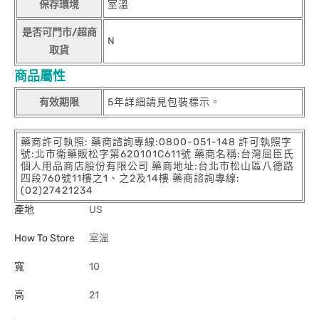
保存環境
室溫
是否可門市/超商
N
取貨
商品屬性
有效期限
5年詳細請見包裝標示。
藥商許可執照: 藥商諮詢專線:0800-051-148 許可執照字
號:北市衛藥販松字第620101C611號 藥商名稱:台灣屈臣氏
個人用品商店股份有限公司 藥商地址:台北市松山區八德路
四段760號11樓之1、之2及14樓 藥商諮詢專線:
(02)27421234
產地
US
How To Store
室溫
寬
10
高
21