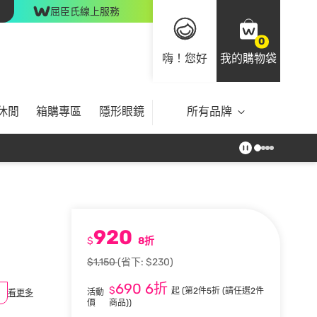
屈臣氏線上服務
0
嗨！您好
我的購物袋
休閒
箱購專區
隱形眼鏡
所有品牌
920
l
$
8折
$1,150
(省下: $230)
690
6折
$
起
(第2件5折 (請任選2件
活動
看更多
價
商品))