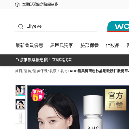
本期活動詳情請點我
下載app最高回饋$350
K beauty
Lilyeve
最新會員優惠
屈臣氏獨家
臉部保養
化妝品
激推換購優惠價！立即點我看
首頁
/
醫美
/
醫美保養
/
乳液 / 乳霜
/
AHC醫美科研超秒晶透穀胱甘肽精華水