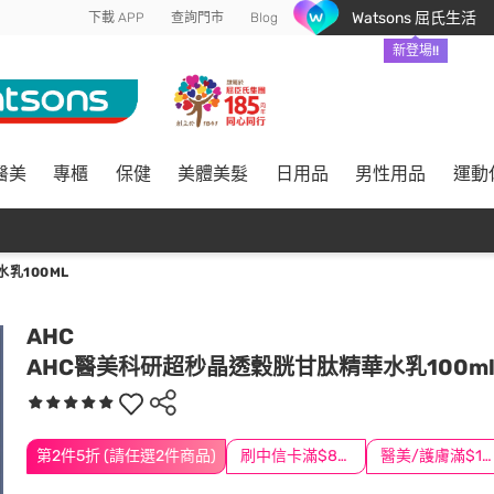
Watsons 屈氏生活
下載 APP
查詢門市
Blog
新登場!!
醫美
專櫃
保健
美體美髮
日用品
男性用品
運動
乳100ML
AHC
AHC醫美科研超秒晶透穀胱甘肽精華水乳100m
第2件5折 (請任選2件商品)
刷中信卡滿$888送3萬點
醫美/護膚滿$1200送$200