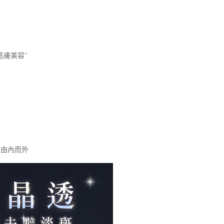
亮膚美容^
亮由內而外