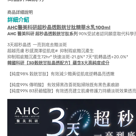
商品詳細說明
詳細介紹
AHC
醫美科研超秒晶透穀胱甘肽精華水乳100ml
AHC
醫美科研
超秒晶透穀胱甘肽系列
90%受試者認同願意取代科學
3天超秒晶透 一亮到底去黯淡斑
超越亮膚 秒感潤澤從肌底# 抑制瑕疵黯沉產生
抑制瑕疵黯沉產生72hr* 快速淡斑-21.
8
%* 7天*肌轉晶透+20.0%*
韓國科研【3D
穀胱甘肽晶透配方】蘊含3
大高純度成分
【純度98% 穀胱甘肽】有效減少黯黃從肌底逆轉晶亮透嫩
【純度99% 傳明酸】 有效掃黑改善斑點掃除既有黑色素痕跡
【純度99% B3菸鹼醯胺】有效透亮建立肌膚修護力持續淡斑效果透