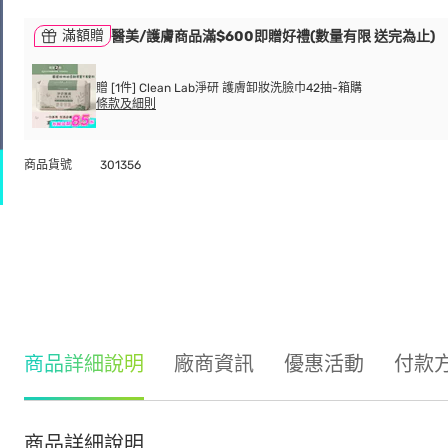
滿額贈
醫美/護膚商品滿$600即贈好禮(數量有限 送完為止)
贈 [1件] Clean Lab淨研 護膚卸妝洗臉巾42抽-箱購
條款及細則
商品貨號
301356
商品詳細說明
廠商資訊
優惠活動
付款
商品詳細說明