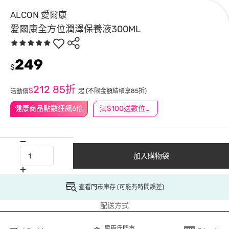
ALCON 愛爾康
愛爾康全方位潤澤保養液300ML
249
$
212
85折
$
起
(不限金額結帳享85折)
活動價
健康商品點數狂飆6倍
滿$100送數位印花
加入購物袋
查看門市庫存 (可能有時間誤差)
配送方式
屈臣氏門市