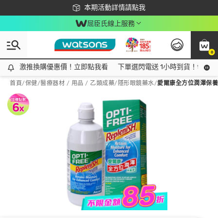
下載app最高回饋$350
本期活動詳情請點我
屈臣氏線上服務
0
激推換購優惠價！立即點我看
激推換購優惠價！立即點我看
下單選閃電送 1小時到貨！領神券
首頁
/
保健
/
醫療器材 / 用品 / 乙類成藥
/
隱形眼鏡藥水
/
愛爾康全方位潤澤保養液