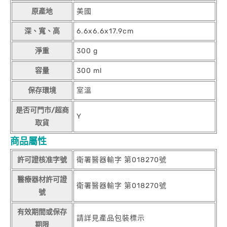
原產地
美國
深、寬、高
6.6x6.6x17.9cm
淨重
300 g
容量
300 ml
保存環境
室溫
是否可門市/超商
Y
取貨
商品屬性
許可證核准字號
衛署醫器輸字 第018270號
醫療器材許可證
衛署醫器輸字 第018270號
號
有效期間或保存
請詳見產品包裝標示
期限