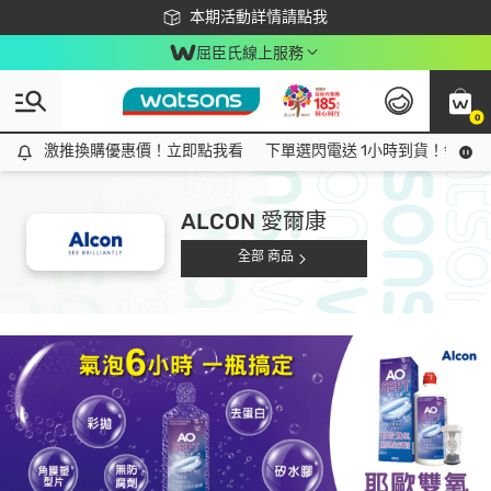
下載app最高回饋$350
本期活動詳情請點我
屈臣氏線上服務
0
激推換購優惠價！立即點我看
激推換購優惠價！立即點我看
下單選閃電送 1小時到貨！領神券
ALCON 愛爾康
全部 商品