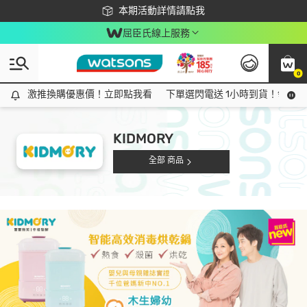
下載app最高回饋$350
本期活動詳情請點我
屈臣氏線上服務
0
激推換購優惠價！立即點我看
激推換購優惠價！立即點我看
下單選閃電送 1小時到貨！領神券
KIDMORY
全部 商品