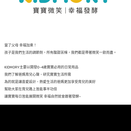
當了父母
幸福加乘！
孩子是我們生活的調節劑，所有酸甜苦辣，我們都是帶著微笑一飲而盡。
KIDMORY
主要以開發
0-4
歲寶寶必用的日常用品
我們了解爸媽育兒心聲、研究寶寶生活所需
為的就是讓喜愛設計、熱愛生活的爸媽更加享受育兒的美好
幫助大家在育兒路上皆能事半功倍
讓寶寶每日皆能展開微笑
幸福自然就會跟著發酵
~