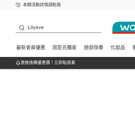
本期活動詳情請點我
下載app最高回饋$350
K beauty
Lilyeve
最新會員優惠
屈臣氏獨家
臉部保養
化妝品
激推換購優惠價！立即點我看