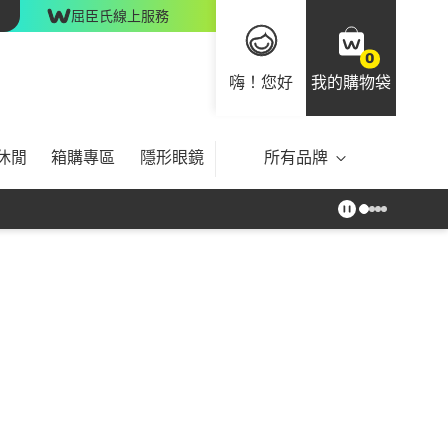
屈臣氏線上服務
0
嗨！您好
我的購物袋
休閒
箱購專區
隱形眼鏡
所有品牌