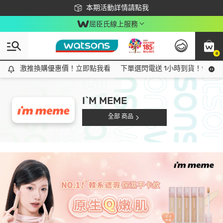
下載app最高回饋$350
本期活動詳情請點我
屈臣氏線上服務
0
激推換購優惠價！立即點我看
激推換購優惠價！立即點我看
下單選閃電送 1小時到貨！領神券
I`M MEME
全部 商品