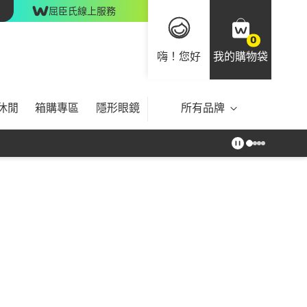
屈臣氏線上服務
0
嗨！您好
我的購物袋
休閒
箱購專區
隱形眼鏡
所有品牌