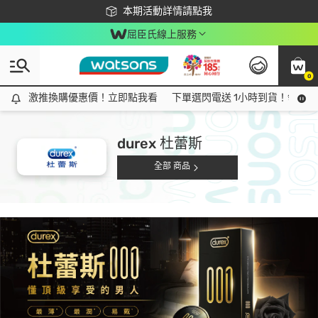
下載app最高回饋$350
本期活動詳情請點我
屈臣氏線上服務
0
激推換購優惠價！立即點我看
激推換購優惠價！立即點我看
下單選閃電送 1小時到貨！領神券
durex 杜蕾斯
全部 商品