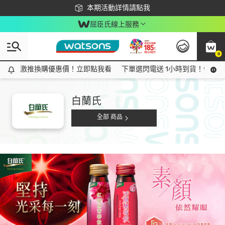
下載app最高回饋$350
本期活動詳情請點我
屈臣氏線上服務
0
激推換購優惠價！立即點我看
激推換購優惠價！立即點我看
下單選閃電送 1小時到貨！領神券
白蘭氏
全部 商品