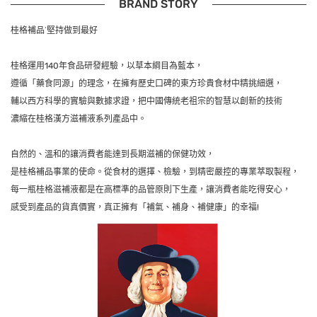
BRAND STORY
桂格補品˙堅持做到最好
桂格運用140年食品研發經驗，以草本綱目為藍本，
遵循「藥食同源」的理念，在擁有歷史口碑的東方珍貴食材中精挑細選，
輔以西方科學的實驗與數據求證，把中國傳統老祖宗的智慧以創新的技術
濃縮在桂格漢方滋補液系列產品中。
自然的、溫和的讓消費者能達到長期滋補的保健功效，
是桂格補品事業的使命。從食材的選擇、檢驗，到精密嚴控的專業萃取製程，
每一瓶桂格滋補液都是在高標準的品管原則下生產，讓消費者能吃得安心，
感受到產品的貨真價實，真正擁有「補氣、補身、補健康」的幸福!