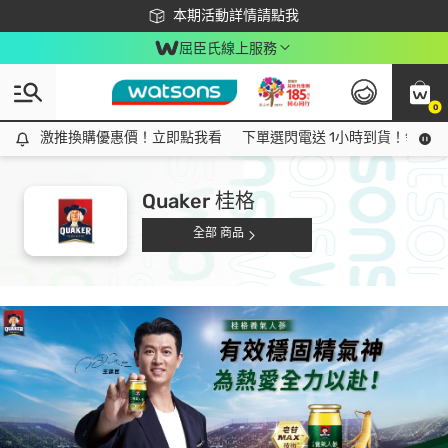
下載app最高回饋$350
本期活動詳情請點我
屈臣氏線上服務
0
激推換購優惠價！立即點我看
激推換購優惠價！立即點我看
下單選閃電送 1小時到貨！領神券
Quaker 桂格
全部 商品