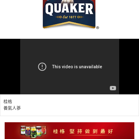
桂格
養氣人蔘