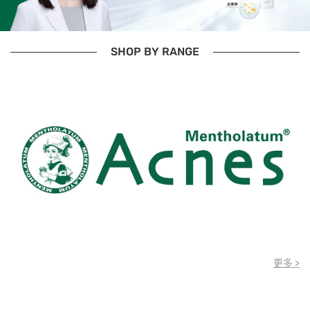
SHOP BY RANGE
更多 >