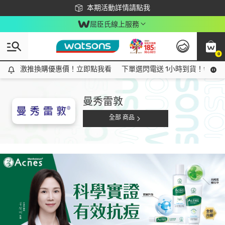
下載app最高回饋$350
本期活動詳情請點我
屈臣氏線上服務
0
激推換購優惠價！立即點我看
激推換購優惠價！立即點我看
下單選閃電送 1小時到貨！領神券
曼秀雷敦
全部 商品