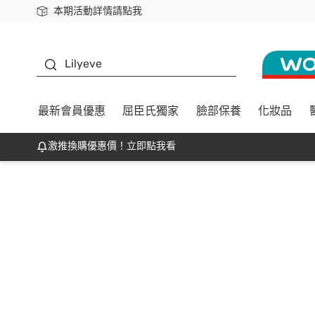
本期活動詳情請點我
下載app最高回饋$350
K beauty
Lilyeve
最新會員優惠
屈臣氏獨家
臉部保養
化妝品
激推換購優惠價！立即點我看