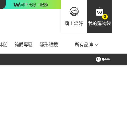
屈臣氏線上服務
0
嗨！您好
我的購物袋
休閒
箱購專區
隱形眼鏡
所有品牌