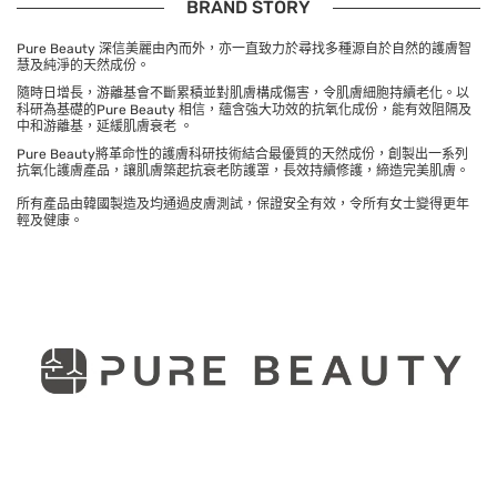
BRAND STORY
Pure Beauty
深信美麗由內而外，亦一直致力於尋找多種源自於自然的護膚智
慧及純淨的天然成份。
隨時日增長，游離基會不斷累積並對肌膚構成傷害，令肌膚細胞持續老化。以
科研為基礎的
Pure Beauty
相信，蘊含強大功效的抗氧化成份，能有效阻隔及
中和游離基，延緩肌膚衰老
。
Pure Beauty
將革命性的護膚科研技術結合最優質的天然成份，創製出一系列
抗氧化護膚產品，讓肌膚築起抗衰老防護罩，長效持續修護，締造完美肌膚。
所有產品由韓國製造及均通過皮膚測試，保證安全有效，令所有女士變得更年
輕及健康。