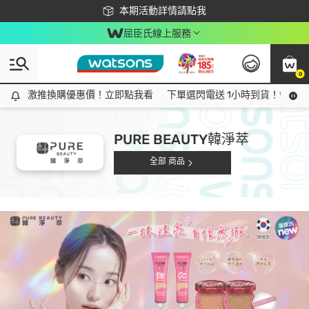
下載app最高回饋$350
本期活動詳情請點我
屈臣氏線上服務
0
激推換購優惠價！立即點我看
激推換購優惠價！立即點我看
下單選閃電送 1小時到貨！領神券
PURE BEAUTY韓淨萃
全部 商品