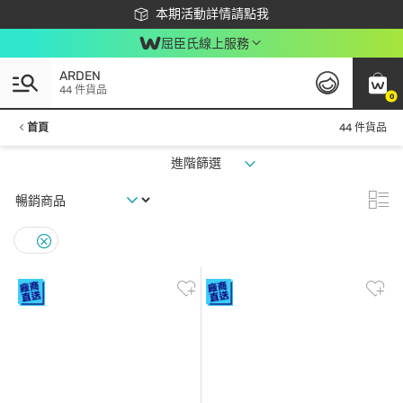
下載app最高回饋$350
本期活動詳情請點我
屈臣氏線上服務
ARDEN
44 件貨品
0
首頁
44 件貨品
進階篩選