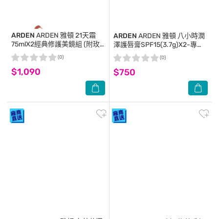
ARDEN
ARDEN 雅頓 21天霜
ARDEN
ARDEN 雅頓 八小時潤
75mlX2經典修護美鏡組 (附玫
澤護唇膏SPF15(3.7g)X2-專櫃
瑰手拿鏡+旅行收納袋)-國際航
公司貨
(0)
(0)
空版
$1,090
$750