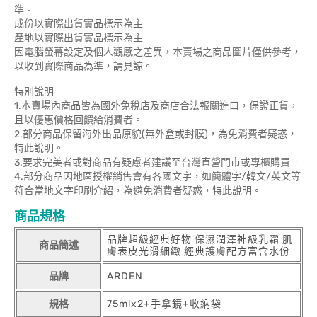
準。
成份以實際出貨實品標示為主
產地以實際出貨實品標示為主
因電腦螢幕設定及個人觀感之差異，本賣場之商品圖片僅供參考，
以收到實際商品為準，請見諒。
特別說明
1.本賣場內商品皆為國外免稅店及商店合法報關進口，保證正貨，
且以優惠價格回饋給消費者。
2.部分商品保留海外出品原貌(無外盒或封膜)，為免消費者疑惑，
特此說明。
3.要求完美者或對商品有疑慮者建議至台灣直營門市或專櫃購買。
4.部分商品因地區授權銷售會有各國文字，如簡體字/韓文/英文等
符合當地文字印刷介紹，為避免消費者疑惑，特此說明。
商品規格
品牌超級經典好物 保濕潤澤神級乳霜 肌
商品簡述
膚表皮光滑細緻 經典護膚配方富含水份
品牌
ARDEN
規格
75mlx2+手拿鏡+收納袋