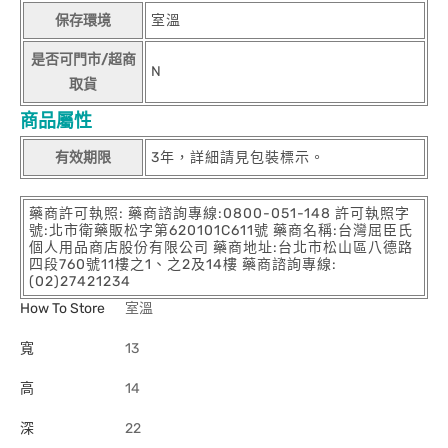
保存環境
室溫
是否可門市/超商
N
取貨
商品屬性
有效期限
3年，詳細請見包裝標示。
藥商許可執照: 藥商諮詢專線:0800-051-148 許可執照字
號:北市衛藥販松字第620101C611號 藥商名稱:台灣屈臣氏
個人用品商店股份有限公司 藥商地址:台北市松山區八德路
四段760號11樓之1、之2及14樓 藥商諮詢專線:
(02)27421234
How To Store
室溫
寬
13
高
14
深
22