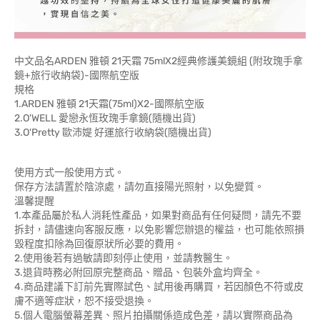
中文品名ARDEN 雅頓 21天霜 75mlX2經典修護美鏡組 (附玫瑰手拿
鏡+旅行收納袋)-國際航空版
規格
1.ARDEN 雅頓 21天霜(75ml)X2-國際航空版
2.O'WELL 愛戀永恆玫瑰手拿鏡(隨機出貨)
3.O'Pretty 歐沛媞 好運旅行收納袋(隨機出貨)
使用方式一般使用方式。
保存方法請置於陰涼處，請勿直接陽光照射，以免變質。
溫馨提醒
1.本產品屬於私人消耗性產品，如果對商品有任何疑問，請先不要
拆封，請儘速向客服反應，以免影響您辦退的權益，也可能依照損
毀程度扣除為回復原狀所必要的費用。
2.使用後若有過敏請即刻停止使用，並請教醫生。
3.退貨時務必附回原完整商品、贈品、包裝外盒均齊全。
4.商品建議下訂前先實際試色、試用後再購買，若因顏色不符或皮
膚不適等症狀，恕不接受退換。
5.個人電腦螢幕差異、照片拍攝關係造成色差，請以實際商品為