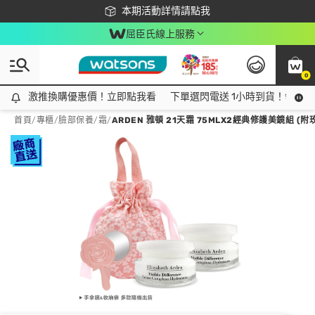
下載app最高回饋$350
本期活動詳情請點我
屈臣氏線上服務
0
激推換購優惠價！立即點我看
激推換購優惠價！立即點我看
下單選閃電送 1小時到貨！領神券
首頁
/
專櫃
/
臉部保養
/
霜
/
ARDEN 雅頓 21天霜 75MLX2經典修護美鏡組 