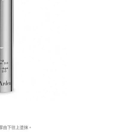
摩由下往上塗抹。