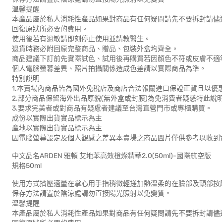
溫馨提醒
本產品屬於私人消耗性產品如果對商品有任何疑問請先不要拆封請儘
回復原狀所必要的費用。
使用後若有過敏請即刻停止使用並請教醫生。
退貨時務必附回原完整商品、贈品、包裝外盒均齊全。
商品建議下訂前先實際試色、試用後再購買若因顏色不符或皮膚不適
個人電腦螢幕差異、照片拍攝關係造成色差請以實際商品為準。
特別說明
1.本賣場內商品皆為國外免稅店及商店合法報關進口保證正貨且以優
2.部分商品保留海外出品原貌(無外盒或封膜)為免消費者疑惑特此說
3.要求完美者或對商品有疑慮者建議至台灣直營門市或專櫃購買。
成份以實際出貨實品標示為主
產地以實際出貨實品標示為主
因電腦螢幕設定及個人觀感之差異本賣場之商品圖片僅供參考以收到
中文品名ARDEN 雅頓 艾地苯高效橙燦精華2.0(50ml)-國際航空版
規格50ml
使用方式擠壓適量在掌心用手指稍微輕搓加熱溫柔的在臉部及頸部按
保存方法請置於陰涼處請勿直接陽光照射以免變質。
溫馨提醒
本產品屬於私人消耗性產品如果對商品有任何疑問請先不要拆封請儘