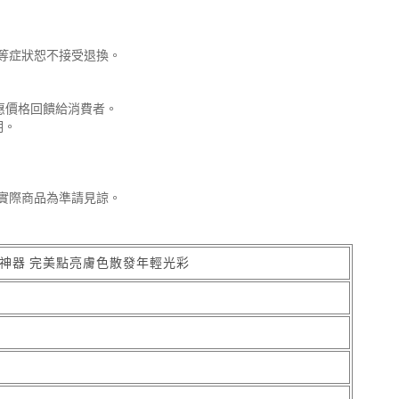
等症狀恕不接受退換。
惠價格回饋給消費者。
明。
實際商品為準請見諒。
夜神器 完美點亮膚色散發年輕光彩