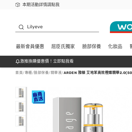
本期活動詳情請點我
下載app最高回饋$350
K beauty
Lilyeve
最新會員優惠
屈臣氏獨家
臉部保養
化妝品
激推換購優惠價！立即點我看
首頁
/
專櫃
/
臉部保養
/
精華液
/
ARDEN 雅頓 艾地苯高效橙燦精華2.0(5