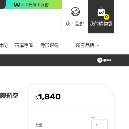
屈臣氏線上服務
0
嗨！您好
我的購物袋
休閒
箱購專區
隱形眼鏡
所有品牌
1,840
-國際航空
$
數量