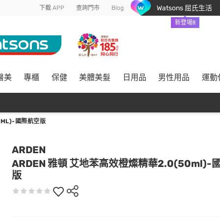
Watsons 屈氏生活
下載 APP
查詢門市
Blog
新登場!!
醫美
專櫃
保健
美體美髮
日用品
男性用品
運動
0ML)-國際航空版
ARDEN
ARDEN 雅頓 艾地苯高效橙燦精華2.0(50ml)
版