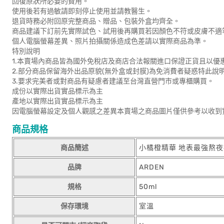
回復原狀所必要的費用。
使用後若有過敏請即刻停止使用並請教醫生。
退貨時務必附回原完整商品、贈品、包裝外盒均齊全。
商品建議下訂前先實際試色、試用後再購買若因顏色不符或皮膚不適
個人電腦螢幕差異、照片拍攝關係造成色差請以實際商品為準。
特別說明
1.本賣場內商品皆為國外免稅店及商店合法報關進口保證正貨且以優
2.部分商品保留海外出品原貌(無外盒或封膜)為免消費者疑惑特此說
3.要求完美者或對商品有疑慮者建議至台灣直營門市或專櫃購買。
成份以實際出貨實品標示為主
產地以實際出貨實品標示為主
因電腦螢幕設定及個人觀感之差異本賣場之商品圖片僅供參考以收到
商品規格
商品簡述
小橘橙精華 地表最強熬
品牌
ARDEN
規格
50ml
保存環境
室溫