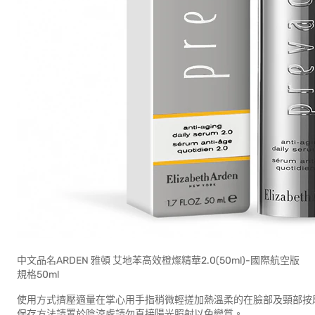
中文品名ARDEN 雅頓 艾地苯高效橙燦精華2.0(50ml)-國際航空版
規格50ml
使用方式擠壓適量在掌心用手指稍微輕搓加熱溫柔的在臉部及頸部按
保存方法請置於陰涼處請勿直接陽光照射以免變質。