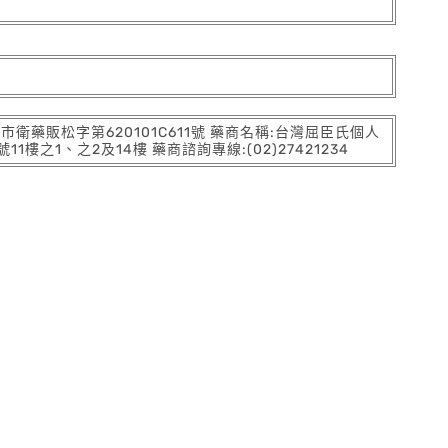
:北市衛藥販松字第620101C611號 藥商名稱:台灣屈臣氏個人
之1、之2及14樓 藥商諮詢專線:(02)27421234