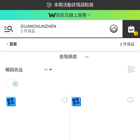
下載app最高回饋$350
本期活動詳情請點我
屈臣氏線上服務
DUANCHUNZHEN
2 件貨品
0
首頁
2 件貨品
進階篩選