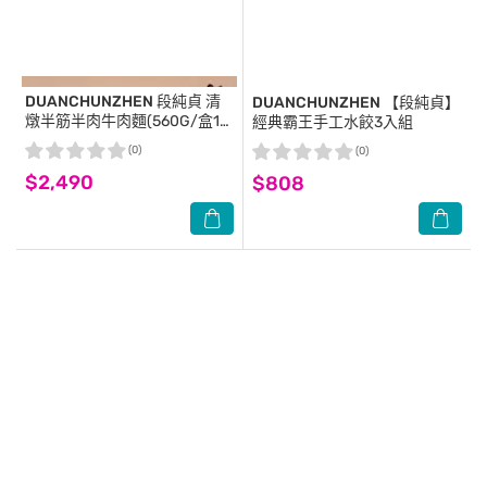
DUANCHUNZHEN
段純貞 清
DUANCHUNZHEN
【段純貞】
燉半筋半肉牛肉麵(560G/盒10
經典霸王手工水餃3入組
盒/箱)-箱購
(0)
(0)
$2,490
$808