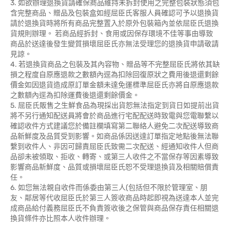
3. 如欲辦理退換貨請確保商品維持未拆封使用之完整包裝狀態須包
含完整商品、贈品及包裝盒如經屈臣氏客服人員確認可予以退換貨
請於退換貨時將所有商品完整置入於原外包裝箱內並依屈臣氏退換
貨規則辦理。 若商品經拆封、食用或因保存環境不佳等事由導致
商品於送達後發生變質損壞屈臣氏亦無法受理您的退換貨申請敬請
見諒。
4. 若退換貨商品之包裝及其內容物、贈品等不完整屈臣氏將依其缺
損之程度自原應退款之數額內逕為扣除回復原狀之費用後退還剩餘
價金如因退貨造成原訂單金額未達免運標準屈臣氏亦將自原應退款
之數額內逕為扣除運費後退還剩餘價金。
5. 屈臣氏販售之生鮮食品為現採出貨恕無法指定到貨日如提前出貨
將不另行通知配送員將會於商品進行宅配配送時致電與您電聯繫以
確認收件方式建議您於備註欄填寫第二聯絡人避免二次配送導致商
品新鮮度及品質受到影響。如商品係因送達訂單指定地點後無法聯
繫到收件人、非因可歸責屈臣氏致需二次配送、經通知收件人但商
品卻未被領取、拒收、轉寄、或第三人收件之不當保存等因素導致
影響商品新鮮度、品質或損壞屈臣氏恕不受理退換貨及相關賠償責
任。
6. 如您無法親自收件而係委由第三人(包括但不限於管理室、朋
友、鄰居等代收屈臣氏於第三人簽收商品時起即視為送達本人並完
成商品給付義務屈臣氏不負責簽收後之保管與商品保存責任相關退
換貨條件亦比照本人收件辦理。