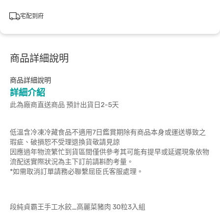
宅配到府
商品詳細說明
商品詳細說明
詳細介紹
此為廠商直送商品 預計出貨日2-5天
低溫含冷凍冷藏食品不適用7日鑑賞期除有商品本身或運送導致之
瑕疵、破損恕不受理退換貨敬請見諒
因應過年物流繁忙到貨區間僅供參考其可能有提早或延遲現象依物
流配送實際狀況為主下訂前請斟酌考量。
*如需取消訂單請務必聯繫屈臣氏客服處理。
段純貞霸王手工水餃_高麗菜豬肉 30粒3入組