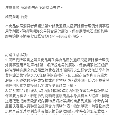
注意事項:解凍後勿再冷凍以免失鮮。
豬肉產地:台灣
本商品依照消費者保護法第19條及通訊交易解除權合理例外情事適
用準則第2條網際網路交易符合易於腐敗、保存期限較短或解約時
即將逾期不適用七日鑑賞期(即不可退貨)的規定。
訂購注意事項:
1. 屈臣氏所販售之蔬果商品等生鮮食品屬於通訊交易解除權合理例
外情事適用準則第2條第一項所規定易於腐敗、保存期限較短或解
約時即將逾期之商品類型消費者對其所購買之生鮮食品無法享有消
費保護法第19條之7天無條件退貨權利。因此除商品本身具有重大
瑕疵、因運送過程造成毀損或內容物品項錯誤外屈臣氏恕不接受其
他任何因素之退換貨若無法接受者請勿下單。
2. 請於商品到貨後2小時內拆封開箱確認內容物並敬請全程錄影以
保障雙方權益。若您拆封開箱時發現商品本身具有重大瑕疵、因運
送過程造成商品毀損或內容物品項錯誤請於商品到貨後8小時內與
屈臣氏客服人員聯繫並提供含有清晰外箱、物流單號、內容物商品
之照片或影片以利安排後續退換貨處理如逾8小時者恕無法受理。