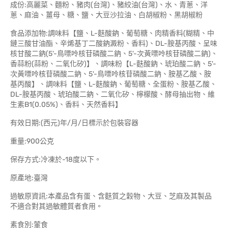
成份:高麗菜、麵粉、豬肉(台灣)、豬絞油(台灣)、水、青蔥、洋
蔥、麻油、薑母、糖、鹽、大豆沙拉油、白胡椒粉、黑胡椒粉
食品添加物:調味料【鹽、L-麩酸鈉、葡萄糖、肉精香料(糊精、中
鏈三酸甘油酯、辛烯基丁二酸鈉澱粉、香料)、DL-胺基丙酸、呈味
核甘酸二鈉(5'-鳥嘌呤核苷磷酸二鈉、5'-次黃嘌呤核苷磷酸二鈉)、
香蒜粉(蒜粉、二氧化矽)】、調味粉【L-麩酸鈉、琥珀酸二鈉、5'-
次黃嘌呤核苷磷酸二鈉、5'-鳥嘌呤核苷磷酸二鈉、胺基乙酸、胺
基丙酸】、調味料【鹽、L-麩酸鈉、葡萄糖、全蛋粉、胺基乙酸、
DL-胺基丙酸、琥珀酸二鈉、二氧化矽、檸檬酸、酵母抽出物、維
生素B1(0.05%)、香料、天然香料】
有效日期:(西元)年/月/日標示於包裝容器
重量:900公克
保存方式:冷凍於-18度以下。
原產地:臺灣
過敏原資訊:本產品含有蛋、含麩質之穀物、大豆、芝麻及其製品
不適合對其過敏體質者食用。
素食別:葷食