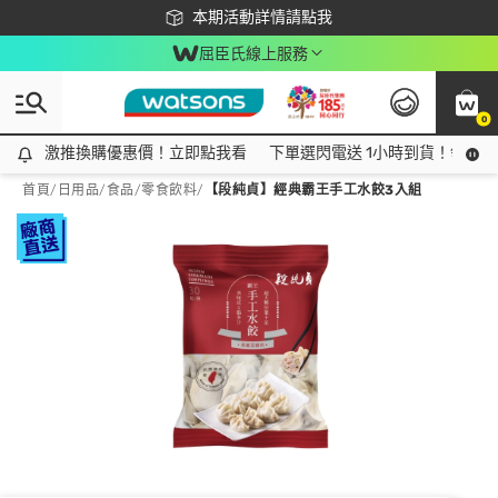
下載app最高回饋$350
本期活動詳情請點我
屈臣氏線上服務
0
激推換購優惠價！立即點我看
激推換購優惠價！立即點我看
下單選閃電送 1小時到貨！領神券
首頁
/
日用品
/
食品
/
零食飲料
/
【段純貞】經典霸王手工水餃3入組