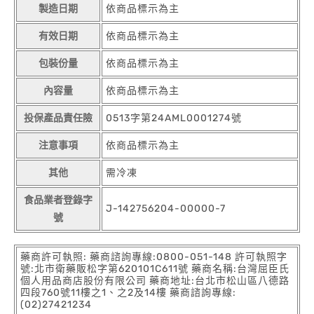
製造日期
依商品標示為主
有效日期
依商品標示為主
包裝份量
依商品標示為主
內容量
依商品標示為主
投保產品責任險
0513字第24AML0001274號
注意事項
依商品標示為主
其他
需冷凍
食品業者登錄字
J-142756204-00000-7
號
藥商許可執照: 藥商諮詢專線:0800-051-148 許可執照字
號:北市衛藥販松字第620101C611號 藥商名稱:台灣屈臣氏
個人用品商店股份有限公司 藥商地址:台北市松山區八德路
四段760號11樓之1、之2及14樓 藥商諮詢專線:
(02)27421234