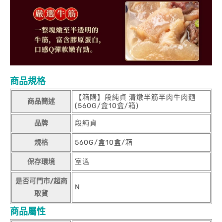
商品規格
【箱購】段純貞 清燉半筋半肉牛肉麵
商品簡述
(560G/盒10盒/箱)
品牌
段純貞
規格
560G/盒10盒/箱
保存環境
室溫
是否可門市/超商
N
取貨
商品屬性