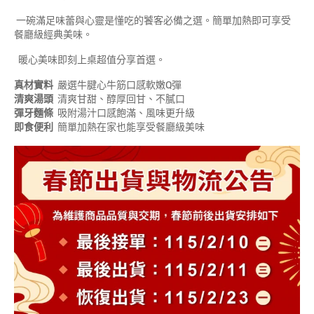
一碗滿足味蕾與心靈是懂吃的饕客必備之選。簡單加熱即可享受
餐廳級經典美味。
暖心美味即刻上桌超值分享首選。
真材實料
嚴選牛腱心牛筋口感軟嫩Q彈
清爽湯頭
清爽甘甜、醇厚回甘、不膩口
彈牙麵條
吸附湯汁口感飽滿、風味更升級
即食便利
簡單加熱在家也能享受餐廳級美味