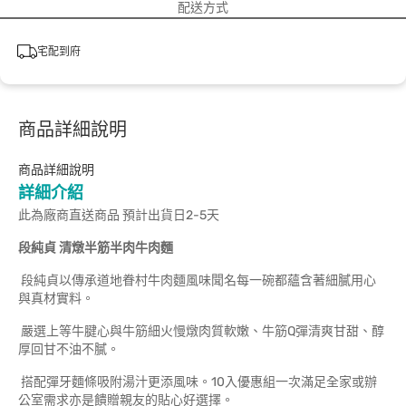
配送方式
宅配到府
商品詳細說明
商品詳細說明
詳細介紹
此為廠商直送商品 預計出貨日2-5天
段純貞 清燉半筋半肉牛肉麵
段純貞以傳承道地眷村牛肉麵風味聞名每一碗都蘊含著細膩用心
與真材實料。
嚴選上等牛腱心與牛筋細火慢燉肉質軟嫩、牛筋Q彈清爽甘甜、醇
厚回甘不油不膩。
搭配彈牙麵條吸附湯汁更添風味。10入優惠組一次滿足全家或辦
公室需求亦是饋贈親友的貼心好選擇。