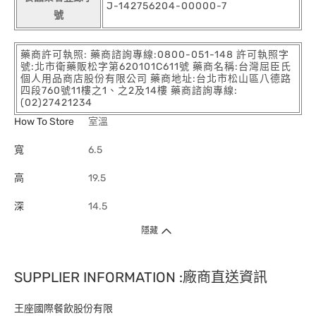
J-142756204-00000-7
號
藥商許可執照: 藥商諮詢專線:0800-051-148 許可執照字
號:北市衛藥販松字第620101C611號 藥商名稱:台灣屈臣氏
個人用品商店股份有限公司 藥商地址:台北市松山區八德路
四段760號11樓之1、之2及14樓 藥商諮詢專線:
(02)27421234
How To Store
室溫
寬
6.5
高
19.5
深
14.5
隱藏
SUPPLIER INFORMATION :廠商直送資訊
王座國際餐飲股份有限