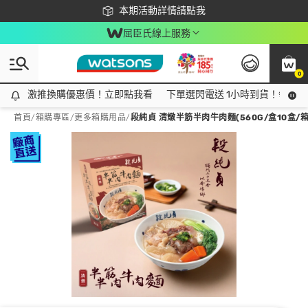
下載app最高回饋$350
本期活動詳情請點我
屈臣氏線上服務
0
激推換購優惠價！立即點我看
激推換購優惠價！立即點我看
下單選閃電送 1小時到貨！領神券
首頁
/
箱購專區
/
更多箱購用品
/
段純貞 清燉半筋半肉牛肉麵(560G/盒10盒/箱