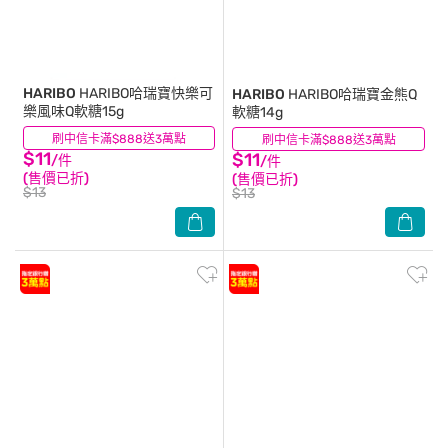
HARIBO
HARIBO哈瑞寶快樂可
HARIBO
HARIBO哈瑞寶金熊Q
樂風味Q軟糖15g
軟糖14g
刷中信卡滿$888送3萬點
(0)
刷中信卡滿$888送3萬點
(0)
$11
$11
/件
/件
(售價已折)
(售價已折)
$13
$13