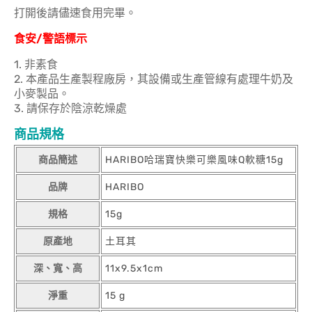
打開後請儘速食用完畢。
食安/警語標示
1. 非素食
2. 本產品生產製程廠房，其設備或生產管線有處理牛奶及
小麥製品。
3. 請保存於陰涼乾燥處
商品規格
商品簡述
HARIBO哈瑞寶快樂可樂風味Q軟糖15g
品牌
HARIBO
規格
15g
原產地
土耳其
深、寬、高
11x9.5x1cm
淨重
15 g