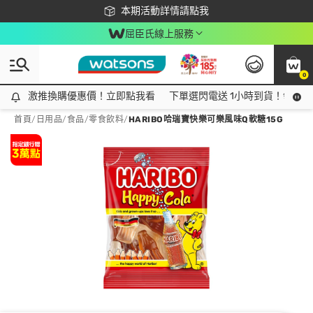
下載app最高回饋$350
本期活動詳情請點我
屈臣氏線上服務
0
激推換購優惠價！立即點我看
激推換購優惠價！立即點我看
下單選閃電送 1小時到貨！領神券
首頁
/
日用品
/
食品
/
零食飲料
/
HARIBO哈瑞寶快樂可樂風味Q軟糖15G