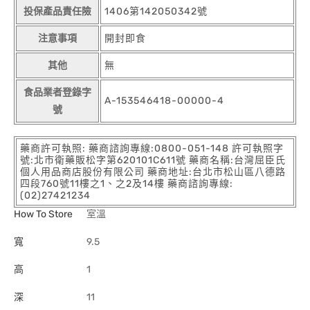
投保產品責任險
1406第142050342號
注意事項
開封即食
其他
無
食品業者登錄字
A-153546418-00000-4
號
藥商許可執照: 藥商諮詢專線:0800-051-148 許可執照字
號:北市衛藥販松字第620101C611號 藥商名稱:台灣屈臣氏
個人用品商店股份有限公司 藥商地址:台北市松山區八德路
四段760號11樓之1、之2及14樓 藥商諮詢專線:
(02)27421234
How To Store
室溫
寬
9.5
高
1
深
11