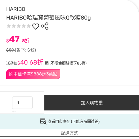
HARIBO
HARIBO哈瑞寶葡萄風味Q軟糖80g
47
$
8折
$59
(省下: $12)
40
68折
$
起
(不限金額結帳享85折)
活動價
刷中信卡滿$888送3萬點
加入購物袋
查看門市庫存 (可能有時間誤差)
配送方式