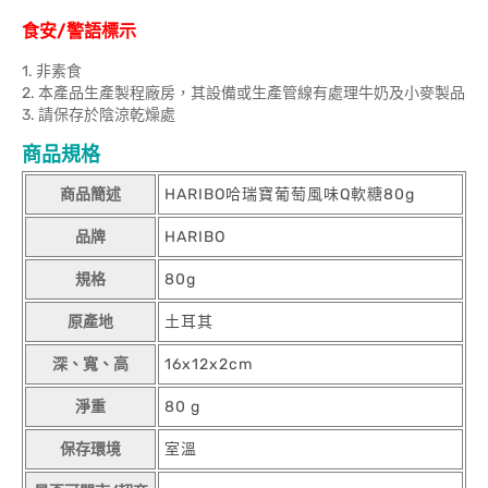
食安/警語標示
1. 非素食
2. 本產品生產製程廠房，其設備或生產管線有處理牛奶及小麥製品
3. 請保存於陰涼乾燥處
商品規格
商品簡述
HARIBO哈瑞寶葡萄風味Q軟糖80g
品牌
HARIBO
規格
80g
原產地
土耳其
深、寬、高
16x12x2cm
淨重
80 g
保存環境
室溫