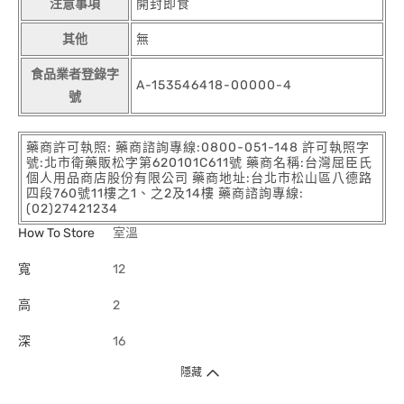
注意事項
開封即食
其他
無
食品業者登錄字
A-153546418-00000-4
號
藥商許可執照: 藥商諮詢專線:0800-051-148 許可執照字
號:北市衛藥販松字第620101C611號 藥商名稱:台灣屈臣氏
個人用品商店股份有限公司 藥商地址:台北市松山區八德路
四段760號11樓之1、之2及14樓 藥商諮詢專線:
(02)27421234
How To Store
室溫
寬
12
高
2
深
16
隱藏