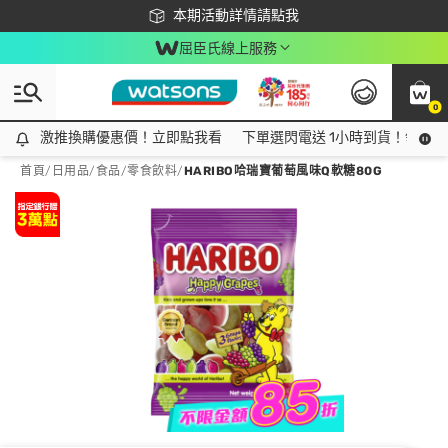
下載app最高回饋$350
本期活動詳情請點我
屈臣氏線上服務
0
激推換購優惠價！立即點我看
激推換購優惠價！立即點我看
下單選閃電送 1小時到貨！領神券
首頁
/
日用品
/
食品
/
零食飲料
/
HARIBO哈瑞寶葡萄風味Q軟糖80G