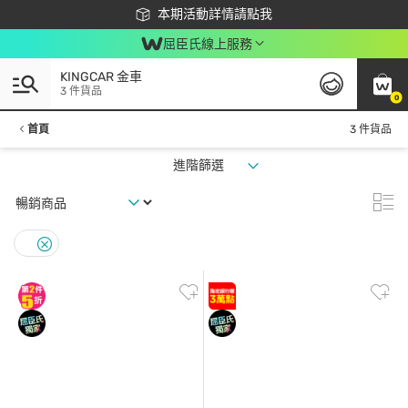
下載app最高回饋$350
本期活動詳情請點我
屈臣氏線上服務
KINGCAR 金車
3 件貨品
0
首頁
3 件貨品
進階篩選