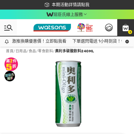
下載app最高回饋$350
本期活動詳情請點我
屈臣氏線上服務
0
激推換購優惠價！立即點我看
激推換購優惠價！立即點我看
下單選閃電送 1小時到貨！領神券
首頁
/
日用品
/
食品
/
零食飲料
/
奧利多碳酸飲料240ML