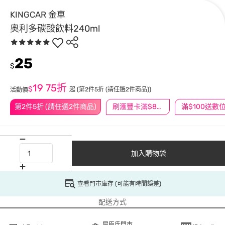
KINGCAR 金車
奧利多碳酸飲料240ml
25
$
19
75折
$
起
(第2件5折 (請任選2件商品))
活動價
第2件5折 (請任選2件商品)
刷滙豐卡滿$888送3萬點
加入購物袋
查看門市庫存 (可能有時間誤差)
配送方式
屈臣氏門市