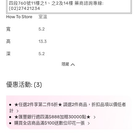
四段760號11樓之1、之2及14樓 藥商諮詢專線:
(02)27421234
How To Store
室溫
寬
5.2
高
13.3
深
5.2
隱藏
優惠活動: (3)
★任選2件享第二件5折★ 請選2件商品，折扣品項以價低者
計
★匯豐銀行週四滿$888加贈30000點★
購買全店商品滿$100送數位印花一張