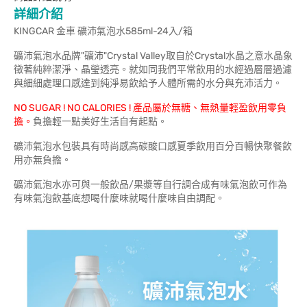
詳細介紹
KINGCAR 金車 礦沛氣泡水585ml-24入/箱
礦沛氣泡水品牌"礦沛"Crystal Valley取自於Crystal水晶之意水晶象
徵著純粹潔淨、晶瑩透亮。就如同我們平常飲用的水經過層層過濾
與細細處理口感達到純淨易飲給予人體所需的水分與充沛活力。
NO SUGAR ! NO CALORIES ! 產品屬於無糖、無熱量輕盈飲用零負
擔。
負擔輕一點美好生活自有起點。
礦沛氣泡水包裝具有時尚感高碳酸口感夏季飲用百分百暢快聚餐飲
用亦無負擔。
礦沛氣泡水亦可與一般飲品/果漿等自行調合成有味氣泡飲可作為
有味氣泡飲基底想喝什麼味就喝什麼味自由調配。