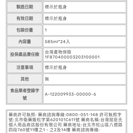
製造日期
標示於瓶身
有效日期
標示於瓶身
包裝份量
1
內容量
585ml*24入
台灣產物保險
投保產品責任險
1F870400003203100001
注意事項
標示於瓶身
其他
無
食品業者登錄字
A-122009933-00000-6
號
藥商許可執照: 藥商諮詢專線:0800-051-148 許可執照字
號:北市衛藥販松字第620101C611號 藥商名稱:台灣屈臣氏
個人用品商店股份有限公司 藥商地址:台北市松山區八德路
四段760號11樓之1、之2及14樓 藥商諮詢專線: