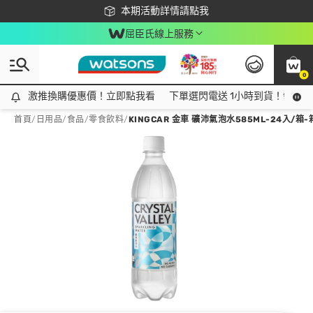
下載app最高回饋$350
本期活動詳情請點我
屈臣氏線上服務
0
激推換購優惠價！立即點我看
激推換購優惠價！立即點我看
下單選閃電送 1小時到貨！領神券
首頁
/
日用品
/
食品
/
零食飲料
/
KINGCAR 金車 礦沛氣泡水585ML-24入/箱-