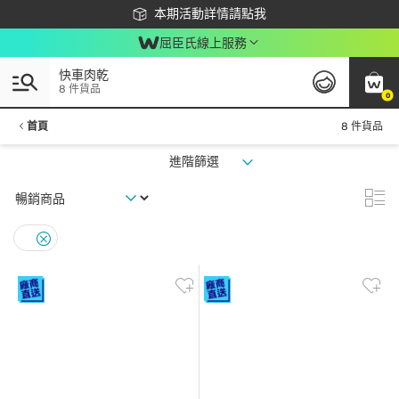
下載app最高回饋$350
本期活動詳情請點我
屈臣氏線上服務
快車肉乾
8 件貨品
0
首頁
8 件貨品
進階篩選