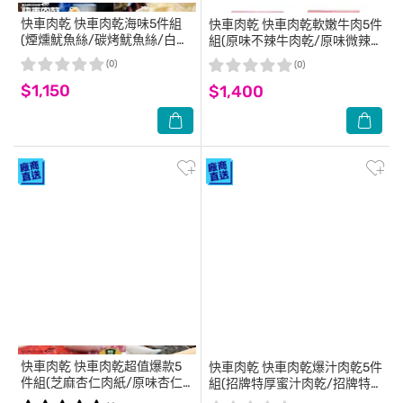
快車肉乾
快車肉乾海味5件組
快車肉乾
快車肉乾軟嫩牛肉5件
(煙燻魷魚絲/碳烤魷魚絲/白魷
組(原味不辣牛肉乾/原味微辣
魚絲/碳烤魷魚片/飛卷片) 伴手
牛肉乾/黑胡椒牛肉乾/麻辣牛
(0)
(0)
禮 零嘴
肉乾/天下第一辣牛肉乾) 零嘴
$1,150
$1,400
伴手禮
快車肉乾
快車肉乾超值爆款5
快車肉乾
快車肉乾爆汁肉乾5件
件組(芝麻杏仁肉紙/原味杏仁
組(招牌特厚蜜汁肉乾/招牌特
肉紙/招牌特厚蜜汁肉乾/碳烤
厚黑胡椒肉乾/菲力原味豬肉