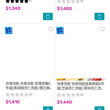
(1)
(0)
魷魚絲/白魷魚片) 伴手禮 零食
乾/泰式檸檬辣味肉乾) 零嘴 伴
$1,340
$1,400
手禮
快車肉乾
快車肉乾 厚薄涮嘴5
快車肉乾
快車肉乾經典熱銷5件
件組(黑胡椒杏仁肉紙/櫻花蝦
組(芝麻杏仁肉紙/原味杏仁肉
杏仁肉紙/海苔杏仁肉紙招牌特
紙/招牌特厚蜜汁肉乾/招牌特
(0)
(0)
厚蜜汁肉乾) 零食 伴手禮
厚黑胡椒肉乾/元氣條) 伴手禮
$1,410
$1,440
零食