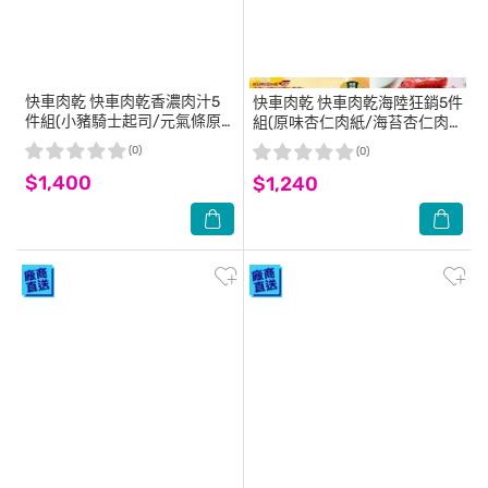
快車肉乾
快車肉乾香濃肉汁5
快車肉乾
快車肉乾海陸狂銷5件
件組(小豬騎士起司/元氣條原
組(原味杏仁肉紙/海苔杏仁肉
味黑胡椒/蜜汁黑胡椒豬肉乾/
紙/招牌特厚黑胡椒肉乾/煙燻
(0)
(0)
蜜汁豬肉乾) 伴手禮 零食
魷魚絲/碳烤魷魚片) 零食 伴手
$1,400
$1,240
禮