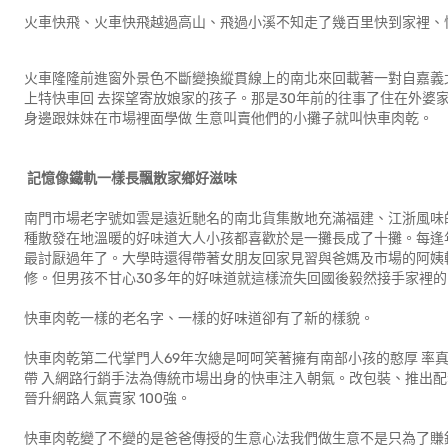
火車快飛、火車快飛越過高山、飛過小溪不知走了幾百里快到家裡、快
火車隆隆前進窗外景色不斷變換縱貫線上的南北來回載著一對自嘉義
上特快車回 去探望寄放娘家的孩子。那是30年前的往事了住在外婆
身邊跟妹妹在市場裡面學做 生意叫賣他們的小攤子就叫快車肉乾。
記憶像鐵軌一樣長飄散家鄉好滋味
南門市場老字號如雲是遠近馳名的南北貨集散地充滿福建、江浙風味
種散發在地溫暖的好味道大人小孩都喜歡於是一攤長成了十攤。每逢
最討厭過年了。大學時還得帶著女朋友回家見習與爸媽及市場的阿姨
修。但男孩不甘心30多年的好味道就這樣流失回國後毅然接手家裡
快車肉乾一樣的老名字、一樣的好味道卻有了新的樣貌。
快車肉乾第二代掌門人69年次總是呵呵笑著擁有南部小孩的憨厚 率
帶 入網路行銷手法為傳統市場出身的快車注入朝氣。改包裝、推出配
晉升網路人氣賣家 100強。
快車肉乾變了不變的是爸爸傳授的生意心法我們做生意不是只為了賺