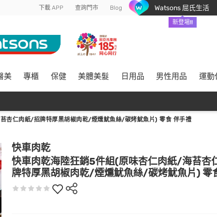
Watsons 屈氏生活
下載 APP
查詢門市
Blog
新登場!!
醫美
專櫃
保健
美體美髮
日用品
男性用品
運動
苔杏仁肉紙/招牌特厚黑胡椒肉乾/煙燻魷魚絲/碳烤魷魚片) 零食 伴手禮
快車肉乾
快車肉乾海陸狂銷5件組(原味杏仁肉紙/海苔杏
牌特厚黑胡椒肉乾/煙燻魷魚絲/碳烤魷魚片) 零