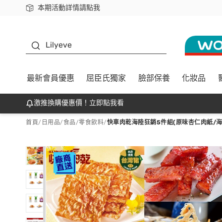
本期活動詳情請點我
下載app最高回饋$350
K beauty
Lilyeve
最新會員優惠
屈臣氏獨家
臉部保養
化妝品
激推換購優惠價！立即點我看
首頁
/
日用品
/
食品
/
零食飲料
/
快車肉乾海陸狂銷5件組(原味杏仁肉紙/海