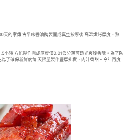
80天的家傳 古早味醬油醃製而成真空按摩後 高溫烘烤厚度、熟
5小時 方能製作完成厚度僅0.01公分薄可透光爽脆香酥。為了防
乾為了確保新鮮度每 天限量製作豐厚扎實、肉汁香甜。今年再度