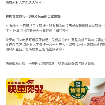
情誠懇對人才能久久常常。
輕肉食主義1cm與0.01cm的口感驚豔
30年來如一日堅持手工現烤。所有豬肉乾採用新鮮豬後腿肉以釀造 1
度、 色澤須同時兼顧火候拿捏成了獨門技術。
快車的招牌商品可謂厚薄雙絕。最暢銷的杏仁薄脆肉紙平均每片要花1.
止碎裂包裝 時需要人工費神一片一片夾入。還有1公分招牌特厚豬肉
開發新產品元氣條成為上班 族團購新寵。
快車繼續行駛一串串的記憶像鐵軌一樣長家鄉好滋味綿延飄香…