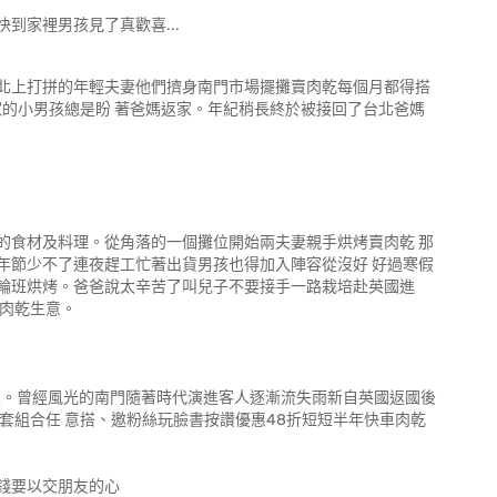
到家裡男孩見了真歡喜...
北上打拼的年輕夫妻他們擠身南門市場擺攤賣肉乾每個月都得搭
家的小男孩總是盼 著爸媽返家。年紀稍長終於被接回了台北爸媽
的食材及料理。從角落的一個攤位開始兩夫妻親手烘烤賣肉乾 那
年節少不了連夜趕工忙著出貨男孩也得加入陣容從沒好 好過寒假
輪班烘烤。爸爸說太辛苦了叫兒子不要接手一路栽培赴英國進
的肉乾生意。
真。曾經風光的南門隨著時代演進客人逐漸流失雨新自英國返國後
套組合任 意搭、邀粉絲玩臉書按讚優惠48折短短半年快車肉乾
錢要以交朋友的心