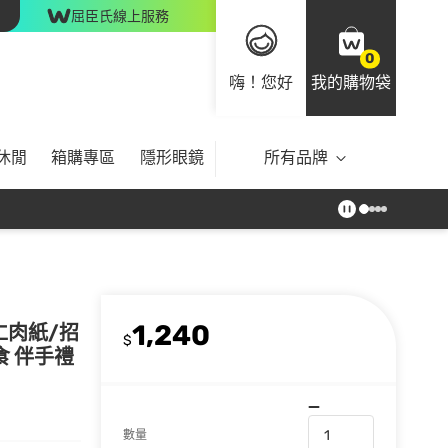
屈臣氏線上服務
0
嗨！您好
我的購物袋
休閒
箱購專區
隱形眼鏡
所有品牌
1,240
仁肉紙/招
$
食 伴手禮
數量