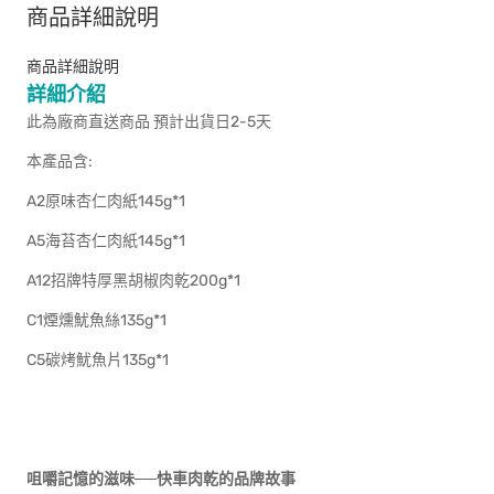
商品詳細說明
商品詳細說明
詳細介紹
此為廠商直送商品 預計出貨日2-5天
本產品含:
A2原味杏仁肉紙145g*1
A5海苔杏仁肉紙145g*1
A12招牌特厚黑胡椒肉乾200g*1
C1煙燻魷魚絲135g*1
C5碳烤魷魚片135g*1
咀嚼記憶的滋味──快車肉乾的品牌故事