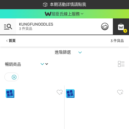
下載app最高回饋$350
本期活動詳情請點我
屈臣氏線上服務
KUNGFUNOODLES
3 件貨品
0
首頁
3 件貨品
進階篩選