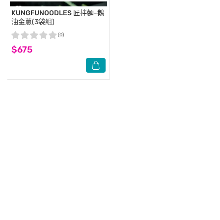
KUNGFUNOODLES
匠拌麵-鵝
油金蔥(3袋組)
(0)
$675