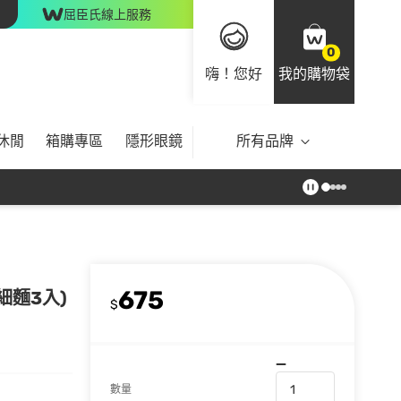
屈臣氏線上服務
0
嗨！您好
我的購物袋
休閒
箱購專區
隱形眼鏡
所有品牌
675
細麵3入)
$
數量