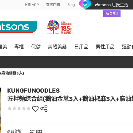
Watsons 屈氏生活
下載 APP
查詢門市
Blog
新登場!!
醫美
專櫃
保健
美體美髮
日用品
男性用品
運動
+麻油細麵3入)
KUNGFUNOODLES
匠拌麵綜合組(鵝油金蔥3入+鵝油椒麻3入+麻油
商品貨號
274833