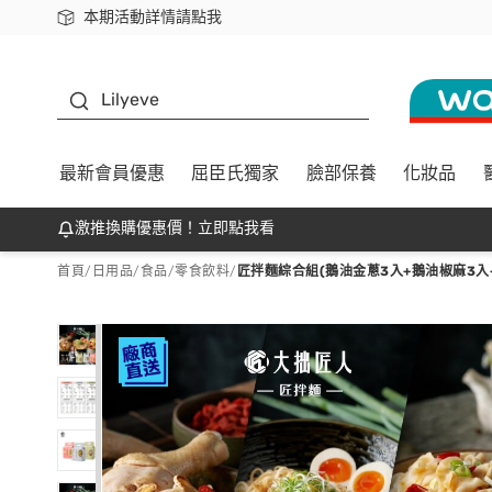
本期活動詳情請點我
下載app最高回饋$350
K beauty
Lilyeve
最新會員優惠
屈臣氏獨家
臉部保養
化妝品
激推換購優惠價！立即點我看
首頁
/
日用品
/
食品
/
零食飲料
/
匠拌麵綜合組(鵝油金蔥3入+鵝油椒麻3入