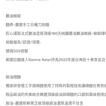
鵝油椒麻
麵條-嚴選手工日曬刀削麵
匠心謹製法式鵝油混搭頂級180天純釀醬油鵝油椒麻-椒麻
檢驗報告/認證/得獎:
通過SGS檢驗
美國拉麵達人Ramne Rater評為2022年度台灣前十美食
麻油細麵
獨家研發慢工手摺細麵使用了特殊的製程技術讓細麵在煮熟
極品麻油的完美結合精選頂級麻油與細麵的口感和風味相得
麻油-嚴選新鮮黑芝麻頂級麻油濃厚溫潤不甘苦