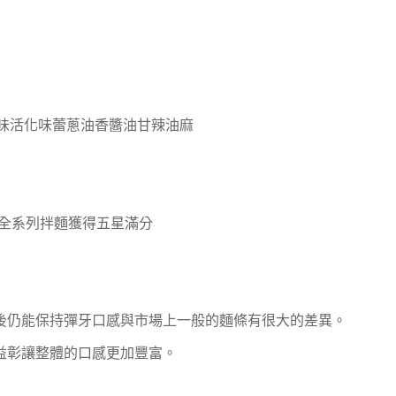
辣味活化味蕾蔥油香醬油甘辣油麻
並且全系列拌麵獲得五星滿分
後仍能保持彈牙口感與市場上一般的麵條有很大的差異。
益彰讓整體的口感更加豐富。