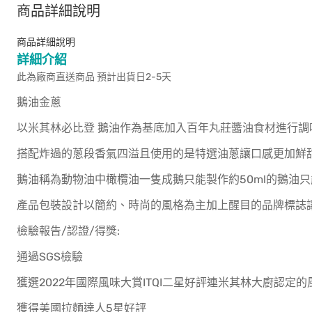
商品詳細說明
商品詳細說明
詳細介紹
此為廠商直送商品 預計出貨日2-5天
鵝油金蔥
以米其林必比登 鵝油作為基底加入百年丸莊醬油食材進行調
搭配炸過的蔥段香氣四溢且使用的是特選油蔥讓口感更加鮮甜同
鵝油稱為動物油中橄欖油一隻成鵝只能製作約50ml的鵝油
產品包裝設計以簡約、時尚的風格為主加上醒目的品牌標誌
檢驗報告/認證/得獎:
通過SGS檢驗
獲選2022年國際風味大賞ITQI二星好評連米其林大廚認定的
獲得美國拉麵達人5星好評