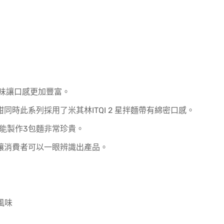
味讓口感更加豐富。
時此系列採用了米其林ITQI 2 星拌麵帶有綿密口感。
只能製作3包麵非常珍貴。
讓消費者可以一眼辨識出產品。
風味