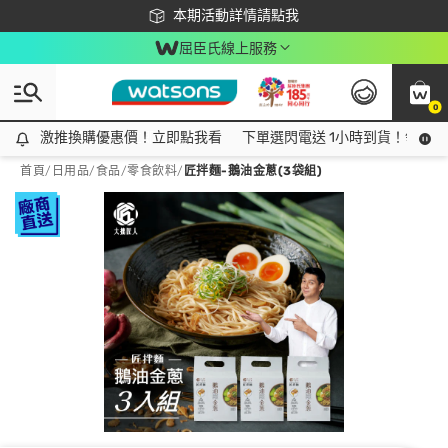
下載app最高回饋$350
本期活動詳情請點我
屈臣氏線上服務
0
激推換購優惠價！立即點我看
激推換購優惠價！立即點我看
下單選閃電送 1小時到貨！領神券
首頁
/
日用品
/
食品
/
零食飲料
/
匠拌麵-鵝油金蔥(3袋組)