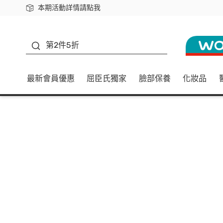
本期活動詳情請點我
下載app最高回饋$350
善存
第2件5折
最新會員優惠
屈臣氏獨家
臉部保養
化妝品