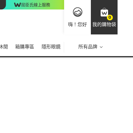
屈臣氏線上服務
0
嗨！您好
我的購物袋
休閒
箱購專區
隱形眼鏡
所有品牌