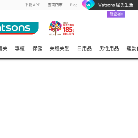
Watsons 屈氏生活
下載 APP
查詢門市
Blog
新登場!!
醫美
專櫃
保健
美體美髮
日用品
男性用品
運動