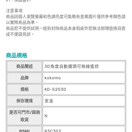
x1、保固書x1
注意事項
商品因個人瀏覽螢幕和色調亮度可能略有差異圖片僅供參考顏色請
以實際商品為準。
商品恕不提供試用一經拆封除商品本身瑕疵外恕無法辦理退換貨造
成不便請見諒。
商品規格
商品簡述
3D角度自動擺頭可無線遙控
品牌
kokomo
規格
KO-S2030
保存環境
室溫
是否可門市/超商
N
取貨
BSMI
R3C302