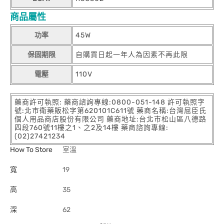
商品屬性
功率
45W
保固期限
自購買日起一年人為因素不再此限
電壓
110V
藥商許可執照: 藥商諮詢專線:0800-051-148 許可執照字
號:北市衛藥販松字第620101C611號 藥商名稱:台灣屈臣氏
個人用品商店股份有限公司 藥商地址:台北市松山區八德路
四段760號11樓之1、之2及14樓 藥商諮詢專線:
(02)27421234
How To Store
室溫
寬
19
高
35
深
62