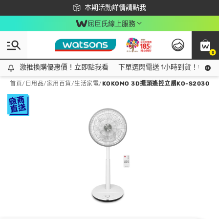
下載app最高回饋$350
本期活動詳情請點我
屈臣氏線上服務
0
激推換購優惠價！立即點我看
激推換購優惠價！立即點我看
下單選閃電送 1小時到貨！領神券
首頁
/
日用品
/
家用百貨
/
生活家電
/
KOKOMO 3D擺頭遙控立扇KO-S2030