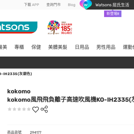
Watsons 屈氏生活
下載 APP
查詢門市
Blog
新登場!!
醫美
專櫃
保健
美體美髮
日用品
男性用品
運動
IH2335(灰銀色)
kokomo
kokomo風飛飛負離子高速吹風機KO-IH2335(
商品貨號
294177