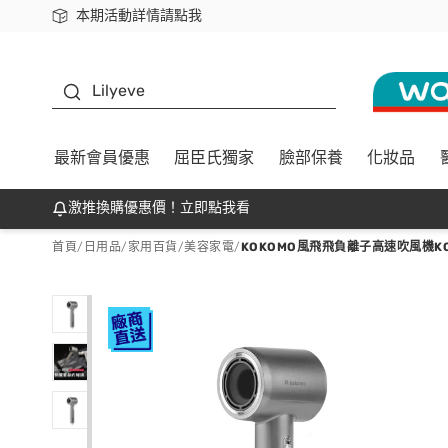
本期活動詳情請點我
下載app最高回饋$350
K beauty
Lilyeve
最新會員優惠
屈臣氏獨家
臉部保養
化妝品
激推換購優惠價！立即點我看
首頁
/
日用品
/
家用百貨
/
美容家電
/
KOKOMO風飛飛負離子高速吹風機KO-