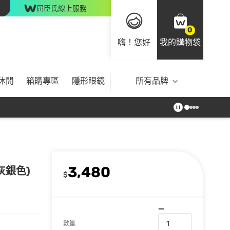
屈臣氏線上服務
0
嗨！您好
我的購物袋
休閒
箱購專區
隱形眼鏡
所有品牌
3,480
灰銀色)
$
數量