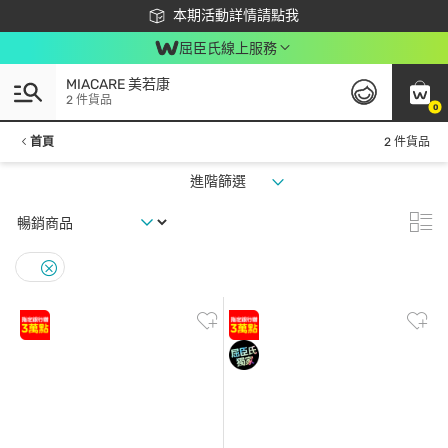
下載app最高回饋$350
本期活動詳情請點我
屈臣氏線上服務
MIACARE 美若康
2 件貨品
0
首頁
2 件貨品
進階篩選