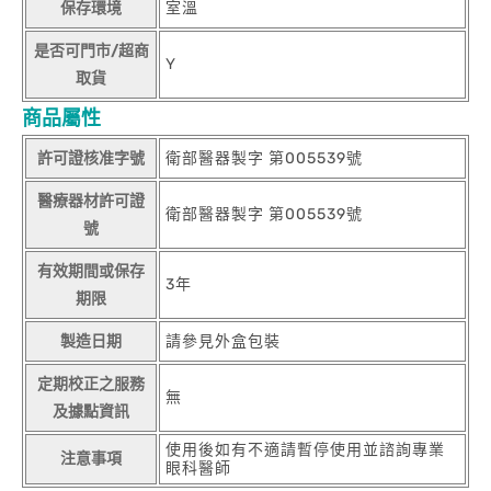
保存環境
室溫
是否可門市/超商
Y
取貨
商品屬性
許可證核准字號
衛部醫器製字 第005539號
醫療器材許可證
衛部醫器製字 第005539號
號
有效期間或保存
3年
期限
製造日期
請參見外盒包裝
定期校正之服務
無
及據點資訊
使用後如有不適請暫停使用並諮詢專業
注意事項
眼科醫師