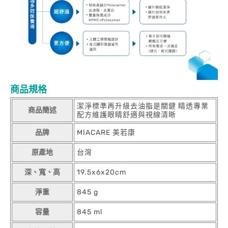
商品規格
潔淨標準再升級去油脂是關鍵 睛透專業
商品簡述
配方維護眼睛舒適與視線清晰
品牌
MIACARE 美若康
原產地
台灣
深、寬、高
19.5x6x20cm
淨重
845 g
容量
845 ml