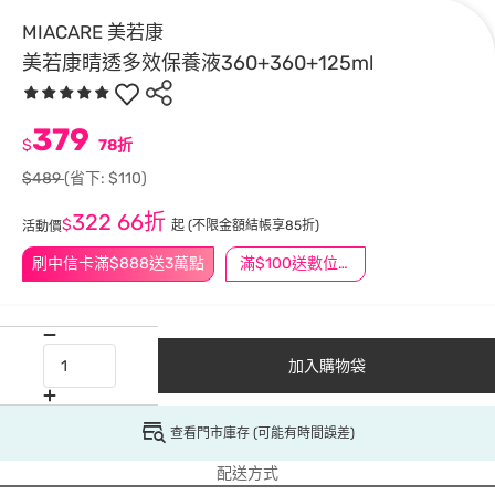
MIACARE 美若康
美若康睛透多效保養液360+360+125ml
379
$
78折
$489
(省下: $110)
322
66折
$
起
(不限金額結帳享85折)
活動價
刷中信卡滿$888送3萬點
滿$100送數位印花
加入購物袋
查看門市庫存 (可能有時間誤差)
配送方式