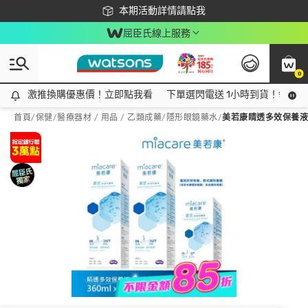
下載app最高回饋$350
本期活動詳情請點我
屈臣氏線上服務
0
激推換購優惠價！立即點我看
激推換購優惠價！立即點我看
下單選閃電送 1小時到貨！領神券
首頁
/
保健
/
醫療器材 / 用品 / 乙類成藥
/
隱形眼鏡藥水
/
美若康睛透多效保養液36