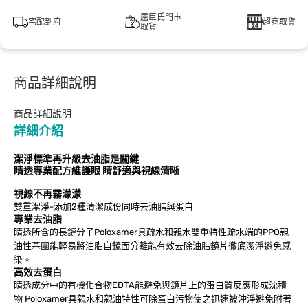
屈臣氏門市
宅配到府
超商取貨
取貨
商品詳細說明
商品詳細說明
詳細介紹
潔淨標準再升級去油脂是關鍵
睛透專業配方維護眼 睛舒適與視線清晰
視線不再霧濛濛
雙重潔淨-添加2種清潔成份同時去油脂與蛋白
專業去油脂
睛透所含的長鏈分子Poloxamer具疏水和親水雙重特性疏水端的PPO親
油性基團能輕易將油脂自鏡面分離能有效去除油脂鏡片徹底潔淨避免感
染。
高效去蛋白
睛透成分中的有機化合物EDTA能避免與鏡片上的蛋白質反應形成沈積
物 Poloxamer具親水和親油特性可除蛋白污物使之迅速被沖淨避免附著