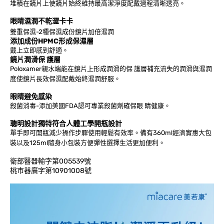
堆積在鏡片上使鏡片始終維持最高潔淨度配戴過程清晰透亮。
眼睛濕潤不乾澀卡卡
雙重保濕-2種保濕成份鏡片加倍濕潤
添加成份HPMC形成保濕層
戴上立即感到舒適。
鏡片潤滑保 護層
Poloxamer親水端能在鏡片上形成潤滑的保 護層補充流失的潤滑與濕潤
度使鏡片長效保濕配戴始終濕潤舒服。
眼睛避免感染
殺菌消毒-添加美國FDA認可專業殺菌劑確保眼 睛健康。
聰明設計獨特符合人體工學開瓶設計
單手即可開瓶減少操作步驟使用輕鬆有效率。備有360ml經濟實惠大包
裝以及125ml隨身小包裝方便彈性選擇生活更加便利。
衛部醫器輸字第005539號
桃市器廣字第10901008號