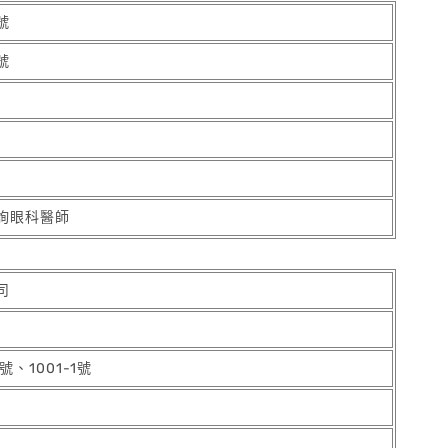
號
號
詢眼科醫師
司
、1001-1號