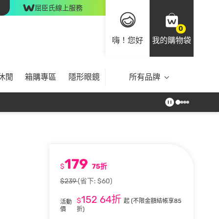
屈臣氏線上服務
0
嗨！您好
我的購物袋
休閒
箱購專區
隱形眼鏡
所有品牌
179
$
75折
$239
(省下: $60)
152
64折
$
起
(不限金額結帳享85
活動
價
折)