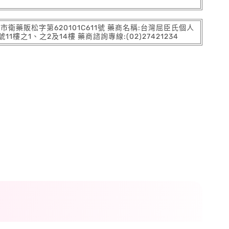
:北市衛藥販松字第620101C611號 藥商名稱:台灣屈臣氏個人
之1、之2及14樓 藥商諮詢專線:(02)27421234