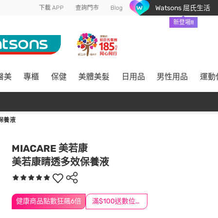
Watsons 屈氏生活
下載 APP
查詢門市
Blog
新登場!!
醫美
專櫃
保健
美體美髮
日用品
男性用品
運動
保養液
MIACARE 美若康
美若康睛透多效保養液
健康商品點數狂飆6倍
滿$100送數位印花