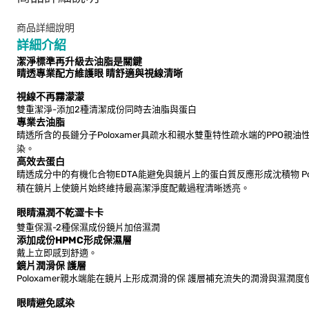
商品詳細說明
詳細介紹
潔淨標準再升級去油脂是關鍵
睛透專業配方維護眼 睛舒適與視線清晰
視線不再霧濛濛
雙重潔淨-添加2種清潔成份同時去油脂與蛋白
專業去油脂
睛透所含的長鏈分子Poloxamer具疏水和親水雙重特性疏水端的PPO
染。
高效去蛋白
睛透成分中的有機化合物EDTA能避免與鏡片上的蛋白質反應形成沈積物 P
積在鏡片上使鏡片始終維持最高潔淨度配戴過程清晰透亮。
眼睛濕潤不乾澀卡卡
雙重保濕-2種保濕成份鏡片加倍濕潤
添加成份HPMC形成保濕層
戴上立即感到舒適。
鏡片潤滑保 護層
Poloxamer親水端能在鏡片上形成潤滑的保 護層補充流失的潤滑與濕
眼睛避免感染