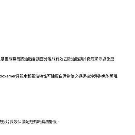
親油性基團能輕易將油脂自鏡面分離能有效去除油脂鏡片徹底潔淨避免感
oloxamer具親水和親油特性可除蛋白污物使之迅速被沖淨避免附著堆
潤度使鏡片長效保濕配戴始終濕潤舒服。