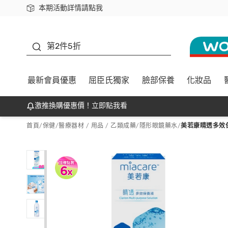
本期活動詳情請點我
下載app最高回饋$350
善存
第2件5折
最新會員優惠
屈臣氏獨家
臉部保養
化妝品
激推換購優惠價！立即點我看
首頁
/
保健
/
醫療器材 / 用品 / 乙類成藥
/
隱形眼鏡藥水
/
美若康睛透多效