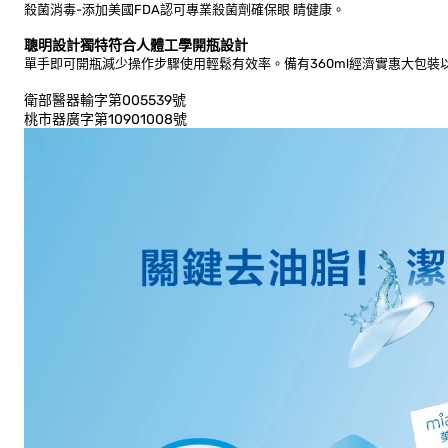
殺菌消毒-添加美國FDA認可專業殺菌劑確保眼 睛健康。
聰明設計獨特符合人體工學開瓶設計
單手即可開瓶減少操作步驟使用輕鬆有效率。備有360ml經濟實惠大包裝以
衛部醫器輸字第005539號
桃市器廣字第10901008號