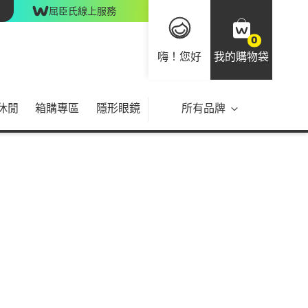
屈臣氏線上服務
0
嗨！您好
我的購物袋
休閒
箱購專區
隱形眼鏡
所有品牌