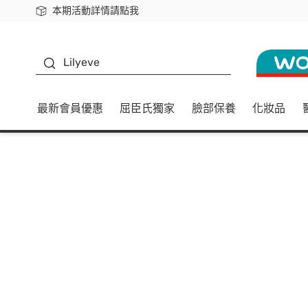
本期活動詳情請點我
下載app最高回饋$350
K beauty
Lilyeve
最新會員優惠
屈臣氏獨家
臉部保養
化妝品