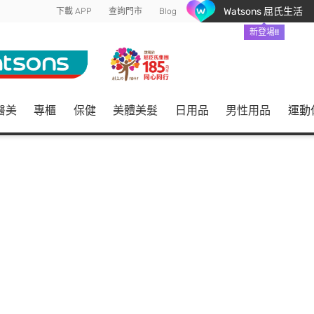
Watsons 屈氏生活
下載 APP
查詢門市
Blog
新登場!!
醫美
專櫃
保健
美體美髮
日用品
男性用品
運動