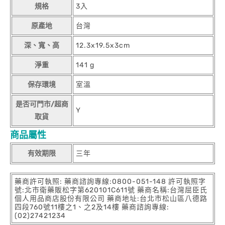
規格
3入
原產地
台灣
深、寬、高
12.3x19.5x3cm
淨重
141 g
保存環境
室溫
是否可門市/超商
Y
取貨
商品屬性
有效期限
三年
藥商許可執照: 藥商諮詢專線:0800-051-148 許可執照字
號:北市衛藥販松字第620101C611號 藥商名稱:台灣屈臣氏
個人用品商店股份有限公司 藥商地址:台北市松山區八德路
四段760號11樓之1、之2及14樓 藥商諮詢專線:
(02)27421234