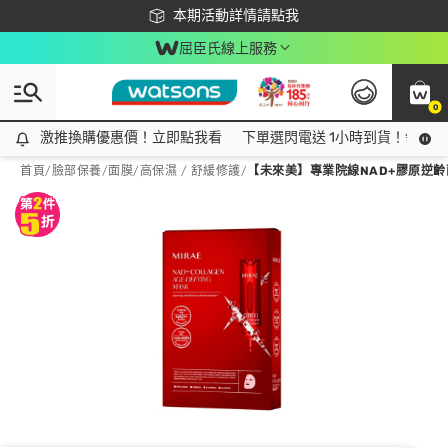
下載app最高回饋$350
本期活動詳情請點我
屈臣氏線上服務
0
激推換購優惠價！立即點我看
激推換購優惠價！立即點我看
下單選閃電送 1小時到貨！領神券
首頁
/
臉部保養
/
面膜
/
高保濕 / 舒緩修護
/
【未來美】專業院線NAD+膠原逆齡面