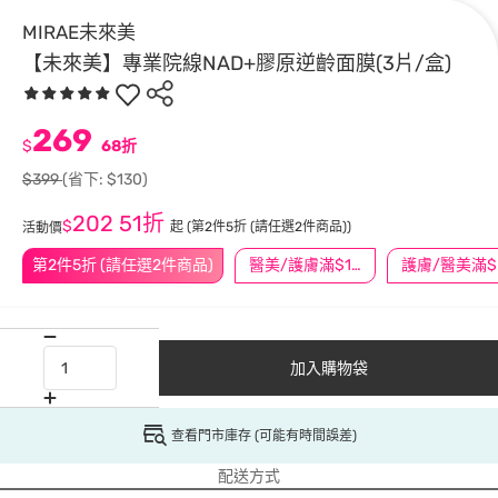
MIRAE未來美
【未來美】專業院線NAD+膠原逆齡面膜(3片/盒)
269
$
68折
$399
(省下: $130)
202
51折
$
起
(第2件5折 (請任選2件商品))
活動價
第2件5折 (請任選2件商品)
醫美/護膚滿$1200送$200
護
加入購物袋
查看門市庫存 (可能有時間誤差)
配送方式