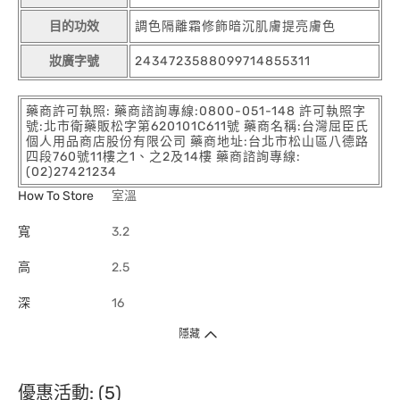
目的功效
調色隔離霜修飾暗沉肌膚提亮膚色
妝廣字號
2434723588099714855311
藥商許可執照: 藥商諮詢專線:0800-051-148 許可執照字
號:北市衛藥販松字第620101C611號 藥商名稱:台灣屈臣氏
個人用品商店股份有限公司 藥商地址:台北市松山區八德路
四段760號11樓之1、之2及14樓 藥商諮詢專線:
(02)27421234
How To Store
室溫
寬
3.2
高
2.5
深
16
隱藏
優惠活動: (5)