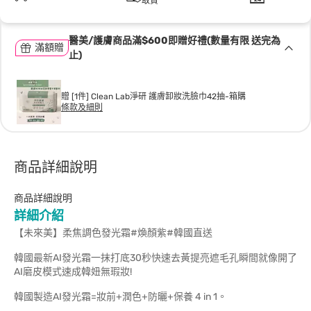
取貨
醫美/護膚商品滿$600即贈好禮(數量有限 送完為
滿額贈
止)
贈 [1件] Clean Lab淨研 護膚卸妝洗臉巾42抽-箱購
條款及細則
商品詳細說明
商品詳細說明
詳細介紹
【未來美】柔焦調色發光霜#煥顏紫#韓國直送
韓國最新AI發光霜一抹打底30秒快速去黃提亮遮毛孔瞬間就像開了
AI磨皮模式速成韓妞無瑕妝!
韓國製造AI發光霜=妝前+潤色+防曬+保養 4 in 1。