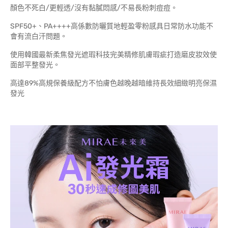
顏色不死白/更輕透/沒有黏膩悶感/不易長粉刺痘痘。
SPF50+、PA++++高係數防曬質地輕盈零粉感具日常防水功能不
會有流白汗問題。
使用韓國最新柔焦發光遮瑕科技完美精修肌膚瑕疵打造磨皮妝效使
面部平整發光。
高達89%高規保養級配方不怕膚色越晚越暗維持長效細緻明亮保濕
發光