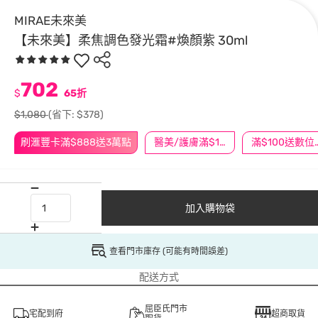
MIRAE未來美
【未來美】柔焦調色發光霜#煥顏紫 30ml
702
$
65折
$1,080
(省下: $378)
刷滙豐卡滿$888送3萬點
醫美/護膚滿$1200送$200
滿$100
加入購物袋
查看門市庫存 (可能有時間誤差)
配送方式
屈臣氏門市
宅配到府
超商取貨