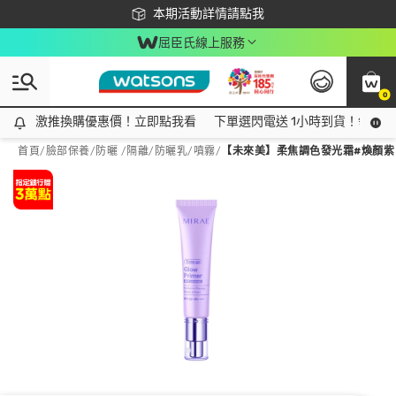
下載app最高回饋$350
本期活動詳情請點我
屈臣氏線上服務
0
激推換購優惠價！立即點我看
激推換購優惠價！立即點我看
下單選閃電送 1小時到貨！領神券
首頁
/
臉部保養
/
防曬 /隔離
/
防曬乳/噴霧
/
【未來美】柔焦調色發光霜#煥顏紫 