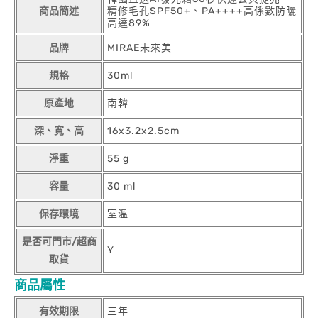
商品簡述
精修毛孔SPF50+、PA++++高係數防曬
高達89%
品牌
MIRAE未來美
規格
30ml
原產地
南韓
深、寬、高
16x3.2x2.5cm
淨重
55 g
容量
30 ml
保存環境
室溫
是否可門市/超商
Y
取貨
商品屬性
有效期限
三年