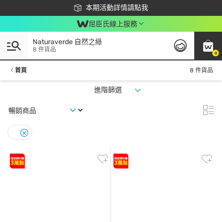
下載app最高回饋$350
本期活動詳情請點我
屈臣氏線上服務
Naturaverde 自然之綠
8 件貨品
0
首頁
8 件貨品
進階篩選