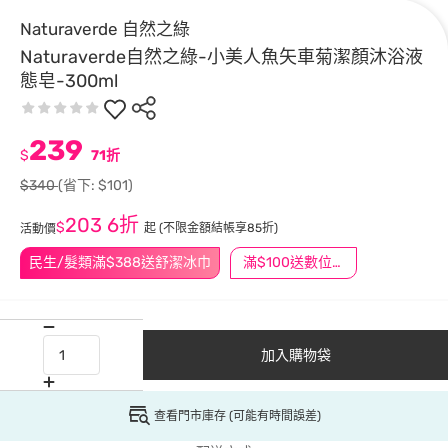
Naturaverde 自然之綠
Naturaverde自然之綠-小美人魚矢車菊潔顏沐浴液
態皂-300ml
239
$
71折
$340
(省下: $101)
203
6折
$
起
(不限金額結帳享85折)
活動價
民生/髮類滿$388送舒潔冰巾
滿$100送數位印花
加入購物袋
查看門市庫存 (可能有時間誤差)