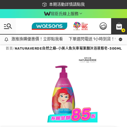
下載app最高回饋$350
本期活動詳情請點我
屈臣氏線上服務
0
激推換購優惠價！立即點我看
激推換購優惠價！立即點我看
下單選閃電送 1小時到貨！領神券
首頁
/
NATURAVERDE自然之綠-小美人魚矢車菊潔顏沐浴液態皂-300ML