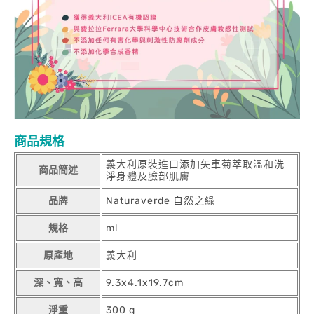
商品規格
義大利原裝進口添加矢車菊萃取溫和洗
商品簡述
淨身體及臉部肌膚
品牌
Naturaverde 自然之綠
規格
ml
原產地
義大利
深、寬、高
9.3x4.1x19.7cm
淨重
300 g