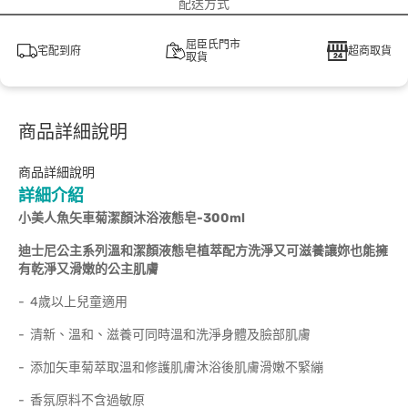
配送方式
屈臣氏門市
宅配到府
超商取貨
取貨
商品詳細說明
商品詳細說明
詳細介紹
小美人魚矢車菊潔顏沐浴液態皂-300ml
迪士尼公主系列溫和潔顏液態皂植萃配方洗淨又可滋養讓妳也能擁
有乾淨又滑嫩的公主肌膚
- 4歲以上兒童適用
- 清新、溫和、滋養可同時溫和洗淨身體及臉部肌膚
- 添加矢車菊萃取溫和修護肌膚沐浴後肌膚滑嫩不緊繃
- 香氛原料不含過敏原