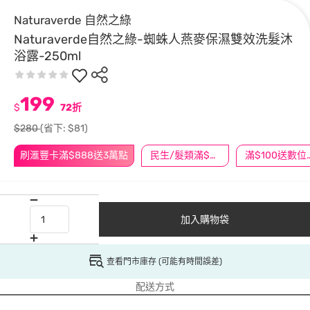
Naturaverde 自然之綠
Naturaverde自然之綠-蜘蛛人燕麥保濕雙效洗髮沐
浴露-250ml
199
$
72折
$280
(省下: $81)
刷滙豐卡滿$888送3萬點
民生/髮類滿$388送舒潔冰巾
滿$100
加入購物袋
查看門市庫存 (可能有時間誤差)
配送方式