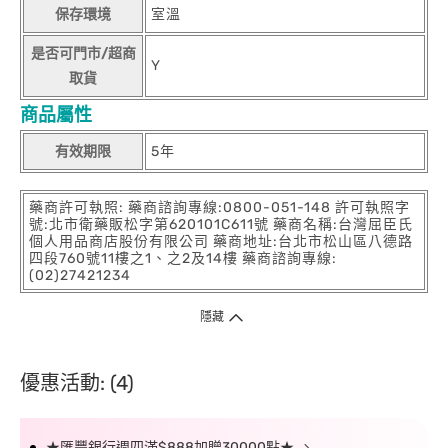
保存環境
室溫
是否可門市/超商
Y
取貨
商品屬性
有效期限
5年
藥商許可執照: 藥商諮詢專線:0800-051-148 許可執照字
號:北市衛藥販松字第620101C611號 藥商名稱:台灣屈臣氏
個人用品商店股份有限公司 藥商地址:台北市松山區八德路
四段760號11樓之1、之2及14樓 藥商諮詢專線:
(02)27421234
隱藏
優惠活動: (4)
★匯豐銀行週四滿$888加贈30000點★