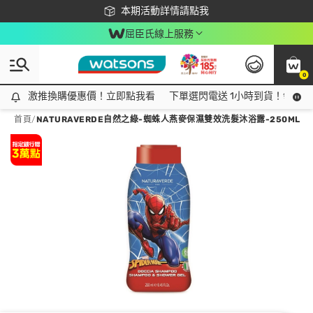
下載app最高回饋$350
本期活動詳情請點我
屈臣氏線上服務
0
激推換購優惠價！立即點我看
激推換購優惠價！立即點我看
下單選閃電送 1小時到貨！領神券
首頁
/
NATURAVERDE自然之綠-蜘蛛人燕麥保濕雙效洗髮沐浴露-250ML