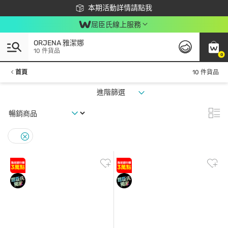
下載app最高回饋$350
本期活動詳情請點我
屈臣氏線上服務
ORJENA 雅潔娜
10 件貨品
0
首頁
10 件貨品
進階篩選