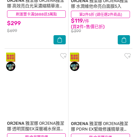
ORJENA 雅潔娜
ORJENA雅潔
ORJENA 雅潔娜
ORJENA雅潔
娜 高效亮白光采濃縮精華液
娜 水潤維他命亮白面膜5入
30ml
刷滙豐卡滿$888送3萬點
(0)
第2件5折 (請任選2件商品)
(0)
$119
/件
$299
(買2件-售價已折)
$699
$399
ORJENA 雅潔娜
ORJENA雅潔
ORJENA 雅潔娜
ORJENA雅潔
娜 透明質酸EX深層補水保濕精
娜 PDRN EX緊緻修護精華液
華液50ml
50ml