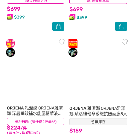
寵i會員獨享價
(0)
寵i會員獨享價
(0)
$699
$699
$399
$399
ORJENA 雅潔娜
ORJENA雅潔
ORJENA 雅潔娜
ORJENA雅潔
娜 深層瞬效補水能量精華液
娜 賦活維他命緊緻抗皺面膜5入
30ml
第2件5折 (請任選2件商品)
(0)
暫無庫存
(2)
$224
/件
$159
(買2件-售價已折)