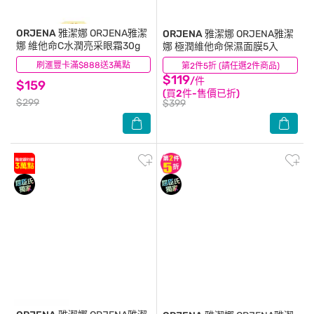
ORJENA 雅潔娜
ORJENA雅潔
ORJENA 雅潔娜
ORJENA雅潔
娜 維他命C水潤亮采眼霜30g
娜 極潤維他命保濕面膜5入
刷滙豐卡滿$888送3萬點
(1)
第2件5折 (請任選2件商品)
(1)
$119
/件
$159
(買2件-售價已折)
$299
$399